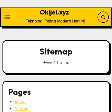
Skip
to
Okijel.xyz
content
Teknologi Paling Modern Hari ini
Sitemap
Home
Sitemap
Pages
About
Contact