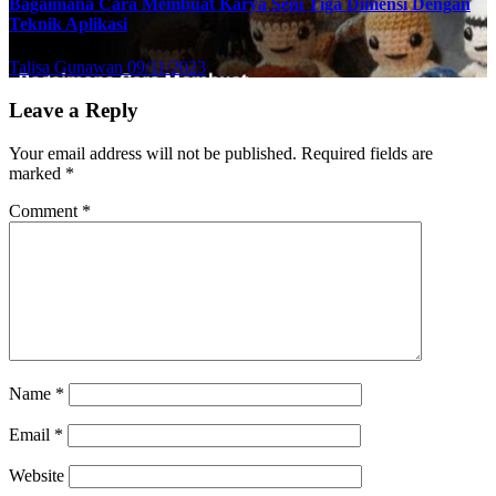
Bagaimana Cara Membuat Karya Seni Tiga Dimensi Dengan
Teknik Aplikasi
Talisa Gunawan
09/11/2023
Leave a Reply
Your email address will not be published.
Required fields are
marked
*
Comment
*
Name
*
Email
*
Website