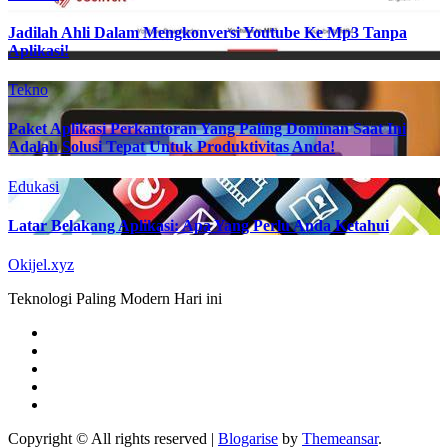
Jadilah Ahli Dalam Mengkonversi Youtube Ke Mp3 Tanpa
Aplikasi!
Tekno
Paket Aplikasi Perkantoran Yang Paling Dominan Saat Ini
Adalah Solusi Tepat Untuk Produktivitas Anda!
Edukasi
Latar Belakang Aplikasi: Apa Yang Perlu Anda Ketahui
Okijel.xyz
Teknologi Paling Modern Hari ini
Copyright © All rights reserved
|
Blogarise
by
Themeansar
.