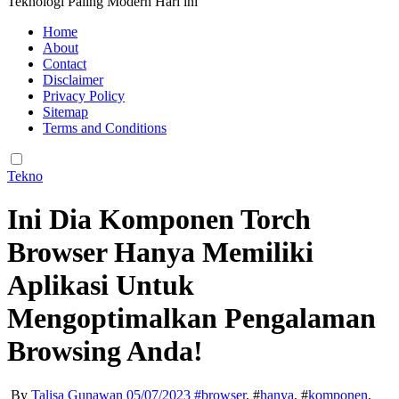
Teknologi Paling Modern Hari ini
Home
About
Contact
Disclaimer
Privacy Policy
Sitemap
Terms and Conditions
Tekno
Ini Dia Komponen Torch
Browser Hanya Memiliki
Aplikasi Untuk
Mengoptimalkan Pengalaman
Browsing Anda!
By
Talisa Gunawan
05/07/2023
#
browser
, #
hanya
, #
komponen
,