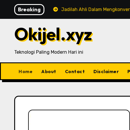
Skip
Breaking
lu Anda Tahu!
Jadilah Ahli Dalam Mengkonversi Youtub
to
content
Okijel.xyz
Teknologi Paling Modern Hari ini
Home
About
Contact
Disclaimer
P