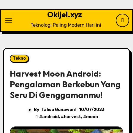
Skip
to
Okijel.xyz
content
Teknologi Paling Modern Hari ini
Tekno
Harvest Moon Android:
Pengalaman Berkebun Yang
Seru Di Genggamanmu!
By
Talisa Gunawan
10/07/2023
#
android
, #
harvest
, #
moon