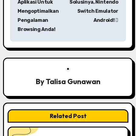
Aplikasi Untuk
Solusinya, Nintendo
t
Mengoptimalkan
Switch Emulator
n
Pengalaman
Android!
a
Browsing Anda!
v
i
g
a
By
Talisa Gunawan
t
i
o
Related Post
n