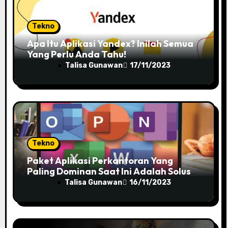
Tekno
Apa Itu Aplikasi Yandex? Inilah Semua
Yang Perlu Anda Tahu!
Talisa Gunawan
17/11/2023
Tekno
Paket Aplikasi Perkantoran Yang
Paling Dominan Saat Ini Adalah Solusi
Tepat Untuk Produktivitas Anda!
Talisa Gunawan
16/11/2023