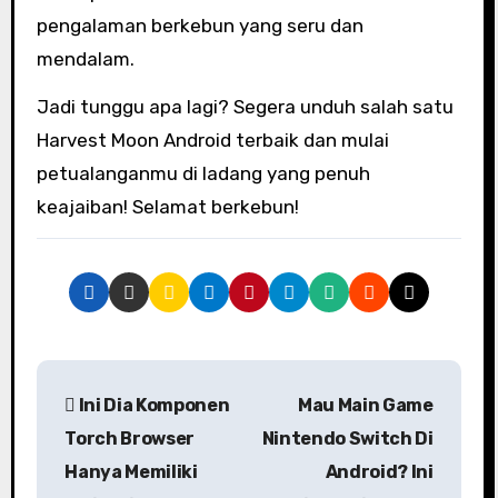
pengalaman berkebun yang seru dan
mendalam.
Jadi tunggu apa lagi? Segera unduh salah satu
Harvest Moon Android terbaik dan mulai
petualanganmu di ladang yang penuh
keajaiban! Selamat berkebun!
P
Ini Dia Komponen
Mau Main Game
o
Torch Browser
Nintendo Switch Di
s
Hanya Memiliki
Android? Ini