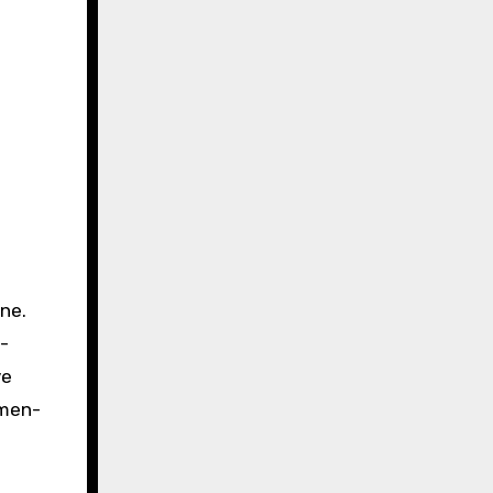
ne.
-
ve
omen-