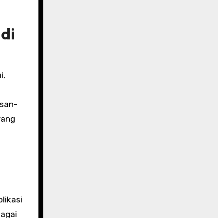
 di
i,
esan-
yang
likasi
bagai