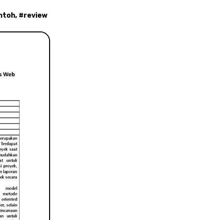
ntoh
, #
review