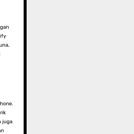
ngan
ify
una,
t
phone.
rik
n juga
an