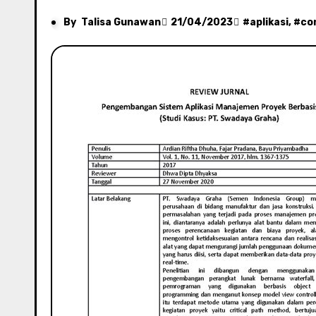
By
Talisa Gunawan
21/04/2023
#
aplikasi
, #
co