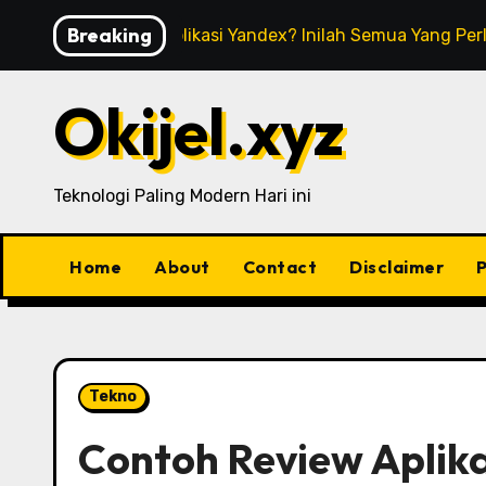
Skip
Breaking
Apa Itu Aplikasi Yandex? Inilah Semua Yang Pe
to
content
Okijel.xyz
Teknologi Paling Modern Hari ini
Home
About
Contact
Disclaimer
P
Tekno
Contoh Review Aplika