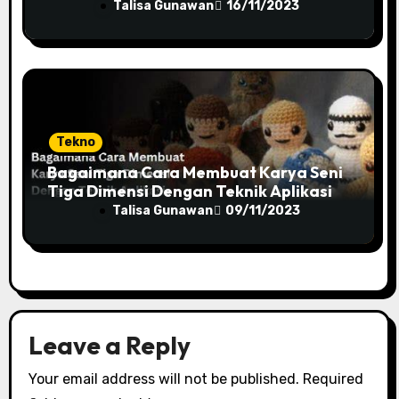
Tepat Untuk Produktivitas Anda!
Talisa Gunawan
16/11/2023
Tekno
Bagaimana Cara Membuat Karya Seni
Tiga Dimensi Dengan Teknik Aplikasi
Talisa Gunawan
09/11/2023
Leave a Reply
Your email address will not be published.
Required