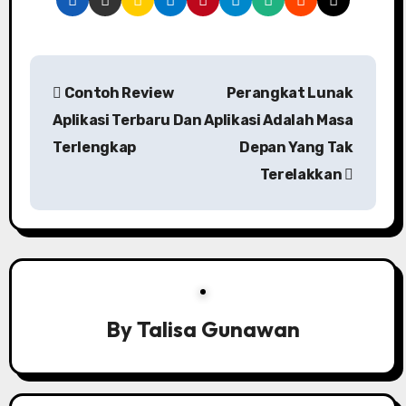
P
Contoh Review
Perangkat Lunak
o
Aplikasi Terbaru Dan
Aplikasi Adalah Masa
s
Terlengkap
Depan Yang Tak
Terelakkan
t
n
a
v
i
By
Talisa Gunawan
g