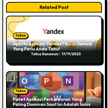
a
Related Post
t
i
o
Tekno
n
Apa Itu Aplikasi Yandex? Inilah Semua
Yang Perlu Anda Tahu!
Talisa Gunawan
17/11/2023
Tekno
Paket Aplikasi Perkantoran Yang
Paling Dominan Saat Ini Adalah Solusi