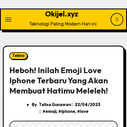
Skip
to
Okijel.xyz
content
Teknologi Paling Modern Hari ini
Tekno
Heboh! Inilah Emoji Love
Iphone Terbaru Yang Akan
Membuat Hatimu Meleleh!
By
Talisa Gunawan
22/04/2023
#
emoji
, #
iphone
, #
love