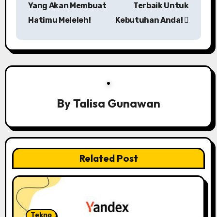
s
Yang Akan Membuat
Terbaik Untuk
Hatimu Meleleh!
Kebutuhan Anda!
t
n
a
v
i
By
Talisa Gunawan
g
a
Related Post
t
i
o
Tekno