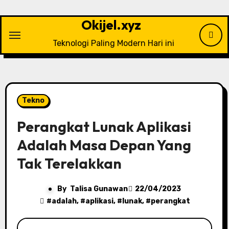
Skip
to
Okijel.xyz
content
Teknologi Paling Modern Hari ini
Tekno
Perangkat Lunak Aplikasi
Adalah Masa Depan Yang
Tak Terelakkan
By
Talisa Gunawan
22/04/2023
#
adalah
, #
aplikasi
, #
lunak
, #
perangkat