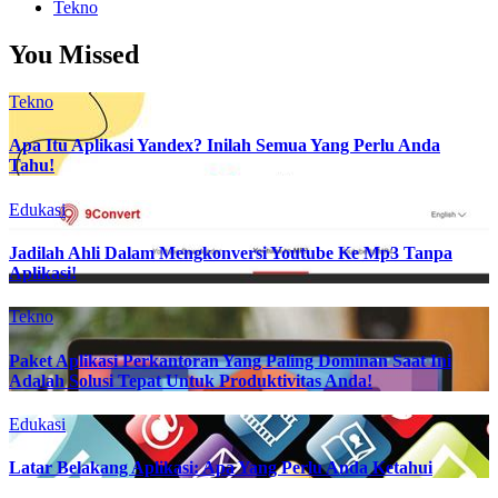
Tekno
You Missed
Tekno
Apa Itu Aplikasi Yandex? Inilah Semua Yang Perlu Anda
Tahu!
Edukasi
Jadilah Ahli Dalam Mengkonversi Youtube Ke Mp3 Tanpa
Aplikasi!
Tekno
Paket Aplikasi Perkantoran Yang Paling Dominan Saat Ini
Adalah Solusi Tepat Untuk Produktivitas Anda!
Edukasi
Latar Belakang Aplikasi: Apa Yang Perlu Anda Ketahui