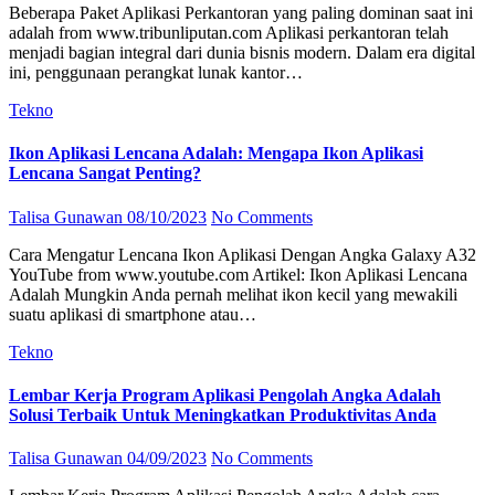
Beberapa Paket Aplikasi Perkantoran yang paling dominan saat ini
adalah from www.tribunliputan.com Aplikasi perkantoran telah
menjadi bagian integral dari dunia bisnis modern. Dalam era digital
ini, penggunaan perangkat lunak kantor…
Tekno
Ikon Aplikasi Lencana Adalah: Mengapa Ikon Aplikasi
Lencana Sangat Penting?
Talisa Gunawan
08/10/2023
No Comments
Cara Mengatur Lencana Ikon Aplikasi Dengan Angka Galaxy A32
YouTube from www.youtube.com Artikel: Ikon Aplikasi Lencana
Adalah Mungkin Anda pernah melihat ikon kecil yang mewakili
suatu aplikasi di smartphone atau…
Tekno
Lembar Kerja Program Aplikasi Pengolah Angka Adalah
Solusi Terbaik Untuk Meningkatkan Produktivitas Anda
Talisa Gunawan
04/09/2023
No Comments