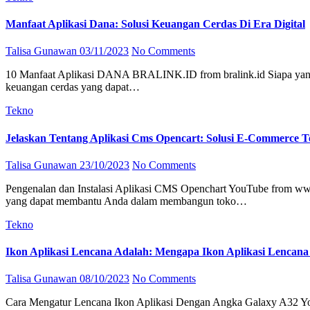
Manfaat Aplikasi Dana: Solusi Keuangan Cerdas Di Era Digital
Talisa Gunawan
03/11/2023
No Comments
10 Manfaat Aplikasi DANA BRALINK.ID from bralink.id Siapa yang tidak menginginkan kemudahan dalam mengatur keuangan? Dalam era digital seperti sekarang ini, aplikasi Dana hadir sebagai solusi
keuangan cerdas yang dapat…
Tekno
Jelaskan Tentang Aplikasi Cms Opencart: Solusi E-Commerce T
Talisa Gunawan
23/10/2023
No Comments
Pengenalan dan Instalasi Aplikasi CMS Openchart YouTube from www.youtube.com Jelaskan tentang Aplikasi CMS OpenCart Apakah Anda sedang mencari platform CMS (Content Management System)
yang dapat membantu Anda dalam membangun toko…
Tekno
Ikon Aplikasi Lencana Adalah: Mengapa Ikon Aplikasi Lencana
Talisa Gunawan
08/10/2023
No Comments
Cara Mengatur Lencana Ikon Aplikasi Dengan Angka Galaxy A32 YouTube from www.youtube.com Artikel: Ikon Aplikasi Lencana Adalah Mungkin Anda pernah melihat ikon kecil yang mewakili suatu