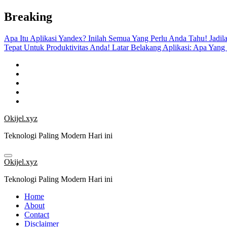
Skip
Breaking
to
content
Apa Itu Aplikasi Yandex? Inilah Semua Yang Perlu Anda Tahu!
Jadil
Tepat Untuk Produktivitas Anda!
Latar Belakang Aplikasi: Apa Yang
Okijel.xyz
Teknologi Paling Modern Hari ini
Okijel.xyz
Teknologi Paling Modern Hari ini
Home
About
Contact
Disclaimer