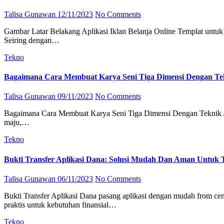
Talisa Gunawan
12/11/2023
No Comments
Gambar Latar Belakang Aplikasi Iklan Belanja Online Templat untuk Unduh from id.pngtree.com Latar Belakang Aplikasi: Apa yang Perlu Anda Ketahui Apakah Anda Tahu Apa Itu Latar Belakang Aplikasi?
Seiring dengan…
Tekno
Bagaimana Cara Membuat Karya Seni Tiga Dimensi Dengan Tek
Talisa Gunawan
09/11/2023
No Comments
Bagaimana Cara Membuat Karya Seni Tiga Dimensi Dengan Teknik Aplikasi from pelapor.com Seni tiga dimensi atau 3D memiliki daya tarik yang kuat bagi banyak orang. Dengan teknologi yang semakin
maju,…
Tekno
Bukti Transfer Aplikasi Dana: Solusi Mudah Dan Aman Untuk 
Talisa Gunawan
06/11/2023
No Comments
Bukti Transfer Aplikasi Dana pasang aplikasi dengan mudah from cemerlangid.blogspot.com Siapa yang tidak ingin melakukan transaksi keuangan dengan mudah dan cepat? Aplikasi Dana hadir sebagai solusi
praktis untuk kebutuhan finansial…
Tekno