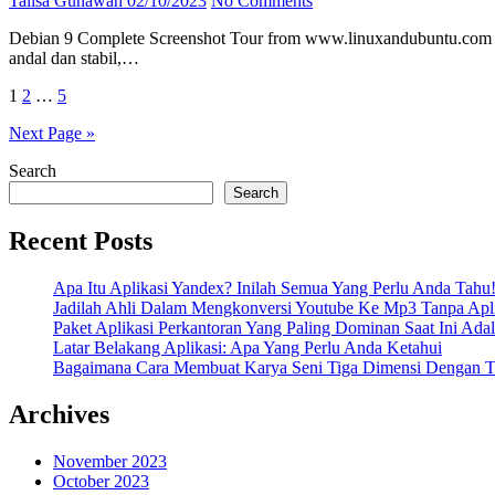
Talisa Gunawan
02/10/2023
No Comments
Debian 9 Complete Screenshot Tour from www.linuxandubuntu.com Dalam dunia sistem operasi, Linux Debian telah menjadi salah satu pilihan utama bagi banyak pengguna. Selain sebagai sistem operasi yang
andal dan stabil,…
Posts
1
2
…
5
pagination
Next Page »
Search
Search
Recent Posts
Apa Itu Aplikasi Yandex? Inilah Semua Yang Perlu Anda Tahu
Jadilah Ahli Dalam Mengkonversi Youtube Ke Mp3 Tanpa Apli
Paket Aplikasi Perkantoran Yang Paling Dominan Saat Ini Adal
Latar Belakang Aplikasi: Apa Yang Perlu Anda Ketahui
Bagaimana Cara Membuat Karya Seni Tiga Dimensi Dengan Te
Archives
November 2023
October 2023