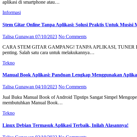
aplikasi di smartphone atau…
Informasi
Stem Gitar Online Tanpa Aplikasi: Solusi Praktis Untuk Musisi
Talisa Gunawan
07/10/2023
No Comments
CARA STEM GITAR GAMPANG! TANPA APLIKASI, TUNER DAN BANTUAN LAINNYA from www.youtube.com Bagi para musisi, menjaga gitar dalam kondisi terbaik adalah hal yang sangat
penting. Salah satu cara untuk melakukannya…
Tekno
Manual Book Aplikasi: Panduan Lengkap Menggunakan Aplik
Talisa Gunawan
04/10/2023
No Comments
Jual Buku Manual Book of Android Tipstips Sangat Simpel Mengoperasikan from www.bukalapak.com Apakah Anda sering merasa bingung saat pertama kali menggunakan suatu aplikasi? Jika iya, maka Anda
membutuhkan Manual Book…
Tekno
Linux Debian Termasuk Aplikasi Terbaik, Inilah Alasannya!