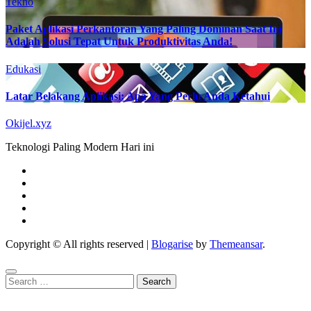
Tekno
Paket Aplikasi Perkantoran Yang Paling Dominan Saat Ini
Adalah Solusi Tepat Untuk Produktivitas Anda!
Edukasi
Latar Belakang Aplikasi: Apa Yang Perlu Anda Ketahui
Okijel.xyz
Teknologi Paling Modern Hari ini
Copyright © All rights reserved
|
Blogarise
by
Themeansar
.
Search
for: