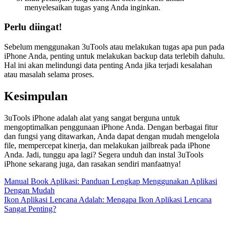
menyelesaikan tugas yang Anda inginkan.
Perlu diingat!
Sebelum menggunakan 3uTools atau melakukan tugas apa pun pada
iPhone Anda, penting untuk melakukan backup data terlebih dahulu.
Hal ini akan melindungi data penting Anda jika terjadi kesalahan
atau masalah selama proses.
Kesimpulan
3uTools iPhone adalah alat yang sangat berguna untuk
mengoptimalkan penggunaan iPhone Anda. Dengan berbagai fitur
dan fungsi yang ditawarkan, Anda dapat dengan mudah mengelola
file, mempercepat kinerja, dan melakukan jailbreak pada iPhone
Anda. Jadi, tunggu apa lagi? Segera unduh dan instal 3uTools
iPhone sekarang juga, dan rasakan sendiri manfaatnya!
Post
Manual Book Aplikasi: Panduan Lengkap Menggunakan Aplikasi
Dengan Mudah
navigation
Ikon Aplikasi Lencana Adalah: Mengapa Ikon Aplikasi Lencana
Sangat Penting?