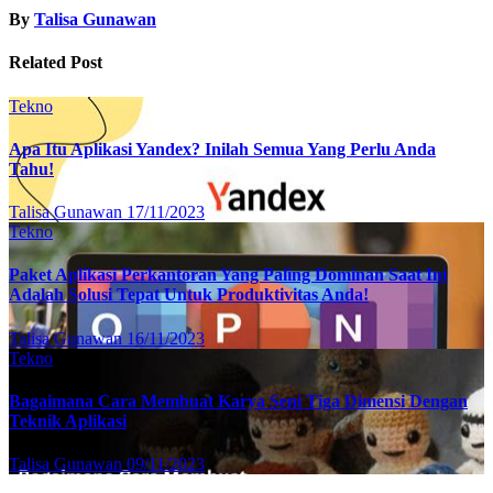
By
Talisa Gunawan
Related Post
Tekno
Apa Itu Aplikasi Yandex? Inilah Semua Yang Perlu Anda
Tahu!
Talisa Gunawan
17/11/2023
Tekno
Paket Aplikasi Perkantoran Yang Paling Dominan Saat Ini
Adalah Solusi Tepat Untuk Produktivitas Anda!
Talisa Gunawan
16/11/2023
Tekno
Bagaimana Cara Membuat Karya Seni Tiga Dimensi Dengan
Teknik Aplikasi
Talisa Gunawan
09/11/2023