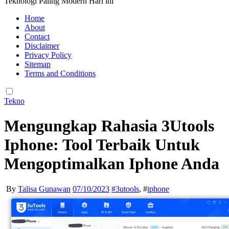
Teknologi Paling Modern Hari ini
Home
About
Contact
Disclaimer
Privacy Policy
Sitemap
Terms and Conditions
Tekno
Mengungkap Rahasia 3Utools
Iphone: Tool Terbaik Untuk
Mengoptimalkan Iphone Anda
By
Talisa Gunawan
07/10/2023
#
3utools
, #
iphone