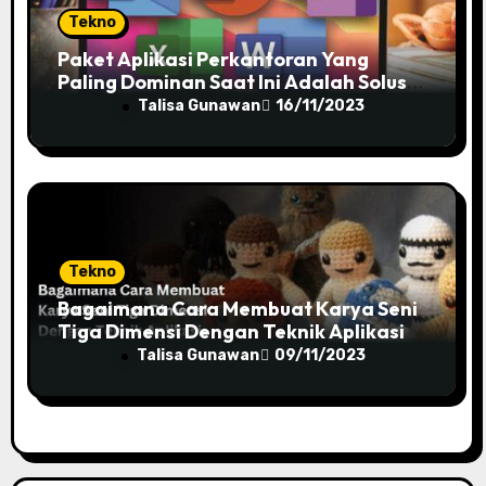
Tekno
Paket Aplikasi Perkantoran Yang
Paling Dominan Saat Ini Adalah Solusi
Tepat Untuk Produktivitas Anda!
Talisa Gunawan
16/11/2023
Tekno
Bagaimana Cara Membuat Karya Seni
Tiga Dimensi Dengan Teknik Aplikasi
Talisa Gunawan
09/11/2023