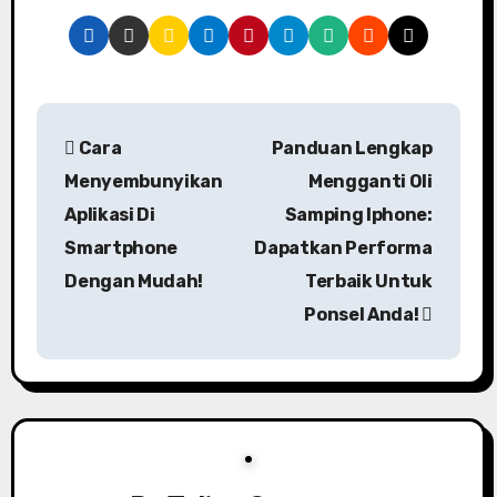
P
Cara
Panduan Lengkap
o
Menyembunyikan
Mengganti Oli
s
Aplikasi Di
Samping Iphone:
Smartphone
Dapatkan Performa
t
Dengan Mudah!
Terbaik Untuk
n
Ponsel Anda!
a
v
i
g