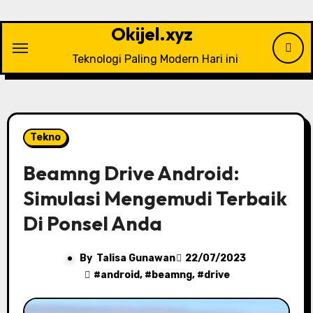
Skip
to
Okijel.xyz
content
Teknologi Paling Modern Hari ini
Tekno
Beamng Drive Android:
Simulasi Mengemudi Terbaik
Di Ponsel Anda
By
Talisa Gunawan
22/07/2023
#
android
, #
beamng
, #
drive