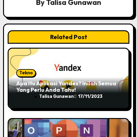
By
Talisa Gunawan
a
t
i
Related Post
o
n
Tekno
Apa Itu Aplikasi Yandex? Inilah Semua
Yang Perlu Anda Tahu!
Talisa Gunawan
17/11/2023