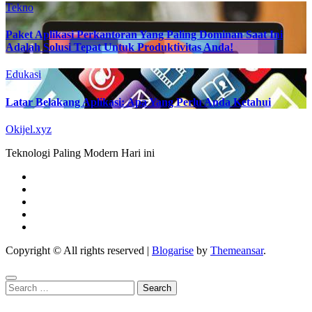
Tekno
Paket Aplikasi Perkantoran Yang Paling Dominan Saat Ini
Adalah Solusi Tepat Untuk Produktivitas Anda!
Edukasi
Latar Belakang Aplikasi: Apa Yang Perlu Anda Ketahui
Okijel.xyz
Teknologi Paling Modern Hari ini
Copyright © All rights reserved
|
Blogarise
by
Themeansar
.
Search
for: