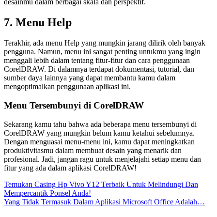
desainmu dalam berbagai skala dan perspektif.
7. Menu Help
Terakhir, ada menu Help yang mungkin jarang dilirik oleh banyak
pengguna. Namun, menu ini sangat penting untukmu yang ingin
menggali lebih dalam tentang fitur-fitur dan cara penggunaan
CorelDRAW. Di dalamnya terdapat dokumentasi, tutorial, dan
sumber daya lainnya yang dapat membantu kamu dalam
mengoptimalkan penggunaan aplikasi ini.
Menu Tersembunyi di CorelDRAW
Sekarang kamu tahu bahwa ada beberapa menu tersembunyi di
CorelDRAW yang mungkin belum kamu ketahui sebelumnya.
Dengan menguasai menu-menu ini, kamu dapat meningkatkan
produktivitasmu dalam membuat desain yang menarik dan
profesional. Jadi, jangan ragu untuk menjelajahi setiap menu dan
fitur yang ada dalam aplikasi CorelDRAW!
Post
Temukan Casing Hp Vivo Y12 Terbaik Untuk Melindungi Dan
Mempercantik Ponsel Anda!
navigation
Yang Tidak Termasuk Dalam Aplikasi Microsoft Office Adalah…