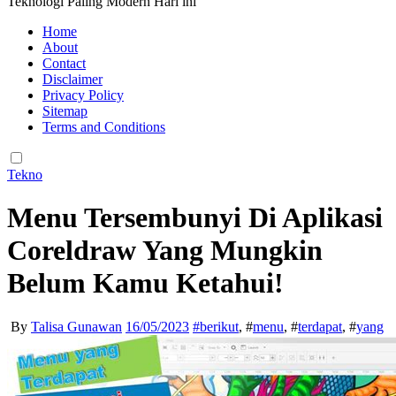
Teknologi Paling Modern Hari ini
Home
About
Contact
Disclaimer
Privacy Policy
Sitemap
Terms and Conditions
Tekno
Menu Tersembunyi Di Aplikasi
Coreldraw Yang Mungkin
Belum Kamu Ketahui!
By
Talisa Gunawan
16/05/2023
#
berikut
, #
menu
, #
terdapat
, #
yang