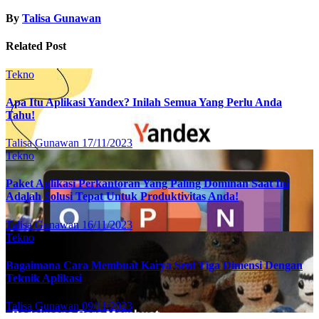
By
Talisa Gunawan
Related Post
Tekno
Apa Itu Aplikasi Yandex? Inilah Semua Yang Perlu Anda
Tahu!
Talisa Gunawan
17/11/2023
Tekno
Paket Aplikasi Perkantoran Yang Paling Dominan Saat Ini
Adalah Solusi Tepat Untuk Produktivitas Anda!
Talisa Gunawan
16/11/2023
Tekno
Bagaimana Cara Membuat Karya Seni Tiga Dimensi Dengan
Teknik Aplikasi
Talisa Gunawan
09/11/2023