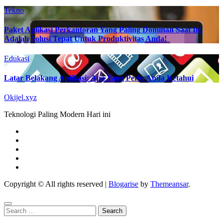
Tekno
Paket Aplikasi Perkantoran Yang Paling Dominan Saat Ini
Adalah Solusi Tepat Untuk Produktivitas Anda!
Edukasi
Latar Belakang Aplikasi: Apa Yang Perlu Anda Ketahui
Okijel.xyz
Teknologi Paling Modern Hari ini
Copyright © All rights reserved
|
Blogarise
by
Themeansar
.
Search
for: