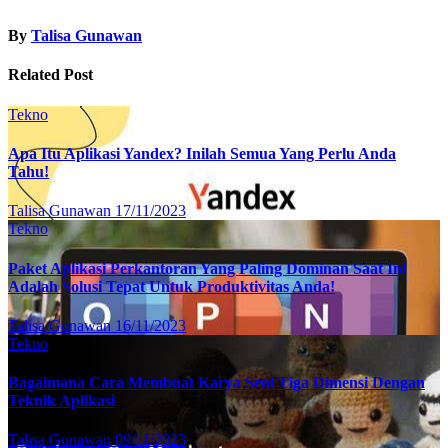
By
Talisa Gunawan
Related Post
Tekno
Apa Itu Aplikasi Yandex? Inilah Semua Yang Perlu Anda
Tahu!
Talisa Gunawan
17/11/2023
Tekno
Paket Aplikasi Perkantoran Yang Paling Dominan Saat Ini
Adalah Solusi Tepat Untuk Produktivitas Anda!
Talisa Gunawan
16/11/2023
Tekno
Bagaimana Cara Membuat Karya Seni Tiga Dimensi Dengan
Teknik Aplikasi
Talisa Gunawan
09/11/2023