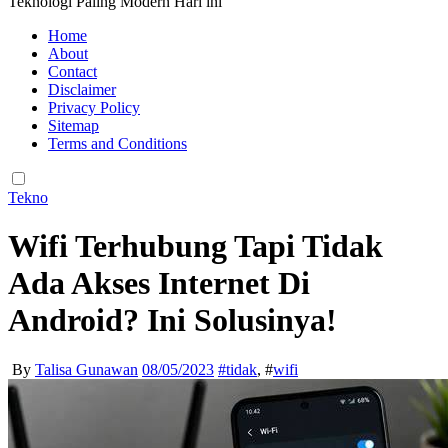
Teknologi Paling Modern Hari ini
Home
About
Contact
Disclaimer
Privacy Policy
Sitemap
Terms and Conditions
Tekno
Wifi Terhubung Tapi Tidak
Ada Akses Internet Di
Android? Ini Solusinya!
By
Talisa Gunawan
08/05/2023
#
tidak
, #
wifi