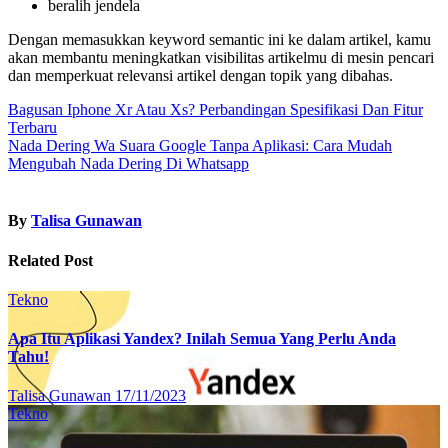
beralih jendela
Dengan memasukkan keyword semantic ini ke dalam artikel, kamu
akan membantu meningkatkan visibilitas artikelmu di mesin pencari
dan memperkuat relevansi artikel dengan topik yang dibahas.
Post
Bagusan Iphone Xr Atau Xs? Perbandingan Spesifikasi Dan Fitur
Terbaru
navigation
Nada Dering Wa Suara Google Tanpa Aplikasi: Cara Mudah
Mengubah Nada Dering Di Whatsapp
By
Talisa Gunawan
Related Post
Tekno
Apa Itu Aplikasi Yandex? Inilah Semua Yang Perlu Anda
Tahu!
Talisa Gunawan
17/11/2023
Tekno