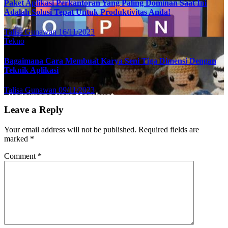
Paket Aplikasi Perkantoran Yang Paling Dominan Saat Ini
Adalah Solusi Tepat Untuk Produktivitas Anda!
Talisa Gunawan
16/11/2023
Tekno
Bagaimana Cara Membuat Karya Seni Tiga Dimensi Dengan
Teknik Aplikasi
Talisa Gunawan
09/11/2023
Leave a Reply
Your email address will not be published.
Required fields are
marked
*
Comment
*