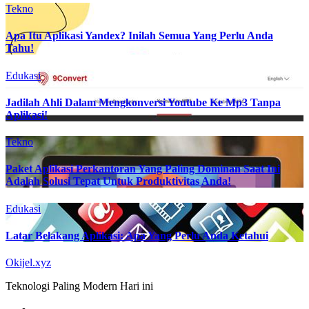
Tekno
Apa Itu Aplikasi Yandex? Inilah Semua Yang Perlu Anda
Tahu!
Edukasi
Jadilah Ahli Dalam Mengkonversi Youtube Ke Mp3 Tanpa
Aplikasi!
Tekno
Paket Aplikasi Perkantoran Yang Paling Dominan Saat Ini
Adalah Solusi Tepat Untuk Produktivitas Anda!
Edukasi
Latar Belakang Aplikasi: Apa Yang Perlu Anda Ketahui
Okijel.xyz
Teknologi Paling Modern Hari ini