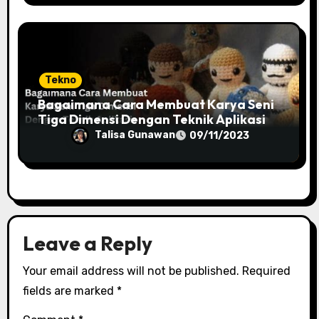
Tekno
Bagaimana Cara Membuat Karya Seni
Tiga Dimensi Dengan Teknik Aplikasi
Talisa Gunawan
09/11/2023
Leave a Reply
Your email address will not be published.
Required
fields are marked
*