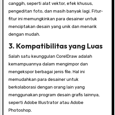
canggih, seperti alat vektor, efek khusus,
pengeditan foto, dan masih banyak lagi. Fitur-
fitur ini memungkinkan para desainer untuk
menciptakan desain yang unik dan menarik
dengan mudah.
3. Kompatibilitas yang Luas
Salah satu keunggulan CorelDraw adalah
kemampuannya dalam mengimpor dan
mengekspor berbagai jenis file. Hal ini
memudahkan para desainer untuk
berkolaborasi dengan orang lain yang
menggunakan program desain grafis lainnya,
seperti Adobe Illustrator atau Adobe
Photoshop.