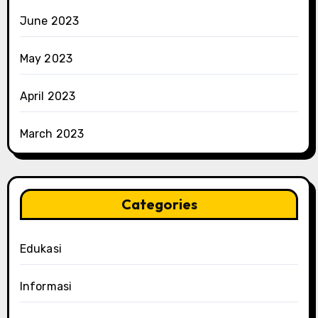
June 2023
May 2023
April 2023
March 2023
Categories
Edukasi
Informasi