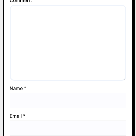
Comment
*
Name
*
Email
*