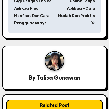
Gigi Dengan Topikal
Online Tanpa
s
Aplikasi Fluor:
Aplikasi – Cara
Manfaat Dan Cara
Mudah Dan Praktis
t
Penggunaannya
n
a
v
i
g
a
By
Talisa Gunawan
t
i
Related Post
o