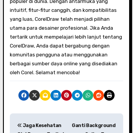
populer di dunia. Dengan antarmuka yang
intuitif, fitur-fitur canggih, dan kompatibilitas
yang luas, CorelDraw telah menjadi pilihan
utama para desainer profesional. Jika Anda
tertarik untuk mempelajari lebih lanjut tentang
CorelDraw, Anda dapat bergabung dengan
komunitas pengguna atau menggunakan
berbagai sumber daya online yang disediakan
oleh Corel. Selamat mencoba!
P
Jaga Kesehatan
Ganti Background
o