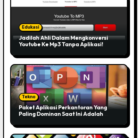
Edukasi
Jadilah Ahli Dalam Mengkonversi
Youtube Ke Mp3 Tanpa Aplikasi!
Tekno
Paket Aplikasi Perkantoran Yang
Paling Dominan Saat Ini Adalah
Solusi Tepat Untuk Produktivitas
Anda!