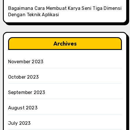
Bagaimana Cara Membuat Karya Seni Tiga Dimensi
Dengan Teknik Aplikasi
Archives
November 2023
October 2023
September 2023
August 2023
July 2023