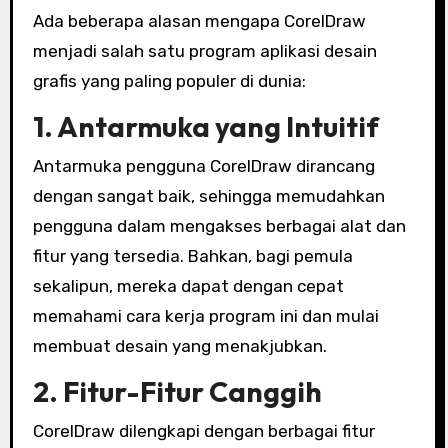
Ada beberapa alasan mengapa CorelDraw
menjadi salah satu program aplikasi desain
grafis yang paling populer di dunia:
1. Antarmuka yang Intuitif
Antarmuka pengguna CorelDraw dirancang
dengan sangat baik, sehingga memudahkan
pengguna dalam mengakses berbagai alat dan
fitur yang tersedia. Bahkan, bagi pemula
sekalipun, mereka dapat dengan cepat
memahami cara kerja program ini dan mulai
membuat desain yang menakjubkan.
2. Fitur-Fitur Canggih
CorelDraw dilengkapi dengan berbagai fitur