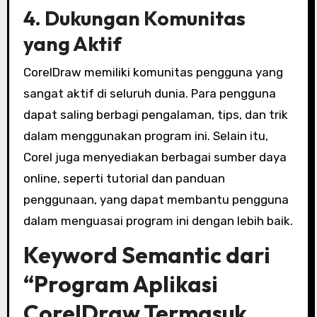
4. Dukungan Komunitas
yang Aktif
CorelDraw memiliki komunitas pengguna yang
sangat aktif di seluruh dunia. Para pengguna
dapat saling berbagi pengalaman, tips, dan trik
dalam menggunakan program ini. Selain itu,
Corel juga menyediakan berbagai sumber daya
online, seperti tutorial dan panduan
penggunaan, yang dapat membantu pengguna
dalam menguasai program ini dengan lebih baik.
Keyword Semantic dari
“Program Aplikasi
CorelDraw Termasuk