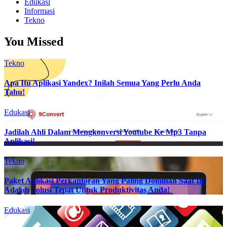
Edukasi
Informasi
Tekno
You Missed
Tekno
Apa Itu Aplikasi Yandex? Inilah Semua Yang Perlu Anda
Tahu!
Edukasi
Jadilah Ahli Dalam Mengkonversi Youtube Ke Mp3 Tanpa
Aplikasi!
Tekno
Paket Aplikasi Perkantoran Yang Paling Dominan Saat Ini
Adalah Solusi Tepat Untuk Produktivitas Anda!
Edukasi