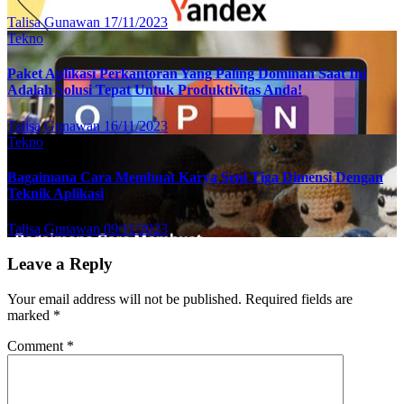
Talisa Gunawan
17/11/2023
Tekno
Paket Aplikasi Perkantoran Yang Paling Dominan Saat Ini
Adalah Solusi Tepat Untuk Produktivitas Anda!
Talisa Gunawan
16/11/2023
Tekno
Bagaimana Cara Membuat Karya Seni Tiga Dimensi Dengan
Teknik Aplikasi
Talisa Gunawan
09/11/2023
Leave a Reply
Your email address will not be published.
Required fields are
marked
*
Comment
*