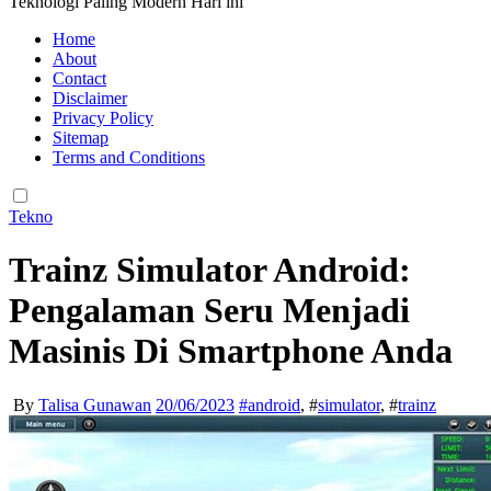
Teknologi Paling Modern Hari ini
Home
About
Contact
Disclaimer
Privacy Policy
Sitemap
Terms and Conditions
Tekno
Trainz Simulator Android:
Pengalaman Seru Menjadi
Masinis Di Smartphone Anda
By
Talisa Gunawan
20/06/2023
#
android
, #
simulator
, #
trainz