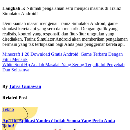
Langkah 5:
Nikmati pengalaman seru menjadi masinis di Trainz
Simulator Android!
Demikianlah ulasan mengenai Trainz Simulator Android, game
simulasi kereta api yang seru dan menarik. Dengan grafik yang
realistis, kontrol yang responsif, dan fitur-fitur unggulan yang
disediakan, Trainz Simulator Android akan memberikan pengalaman
bermain yang tak terlupakan bagi Anda para penggemar kereta api.
Post
Minecraft 1.20 Download Gratis Android: Game Terbaru Dengan
Fitur Menarik
navigation
White Spot Hp Adalah Masalah Yang Sering Terjadi, Ini Penyebab
Dan Solusinya
By
Talisa Gunawan
Related Post
Tekno
Apa Itu Aplikasi Yandex? Inilah Semua Yang Perlu Anda
Tahu!