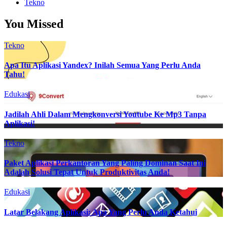
Tekno
You Missed
Tekno
Apa Itu Aplikasi Yandex? Inilah Semua Yang Perlu Anda
Tahu!
Edukasi
Jadilah Ahli Dalam Mengkonversi Youtube Ke Mp3 Tanpa
Aplikasi!
Tekno
Paket Aplikasi Perkantoran Yang Paling Dominan Saat Ini
Adalah Solusi Tepat Untuk Produktivitas Anda!
Edukasi
Latar Belakang Aplikasi: Apa Yang Perlu Anda Ketahui