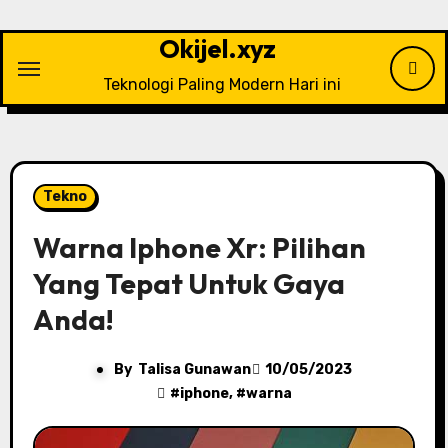
Skip
to
Okijel.xyz
content
Teknologi Paling Modern Hari ini
Tekno
Warna Iphone Xr: Pilihan
Yang Tepat Untuk Gaya
Anda!
By
Talisa Gunawan
10/05/2023
#
iphone
, #
warna