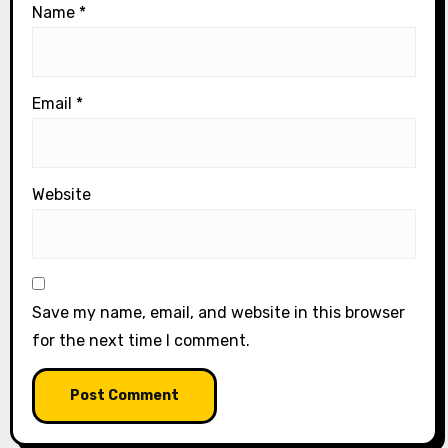
Name
*
Email
*
Website
Save my name, email, and website in this browser
for the next time I comment.