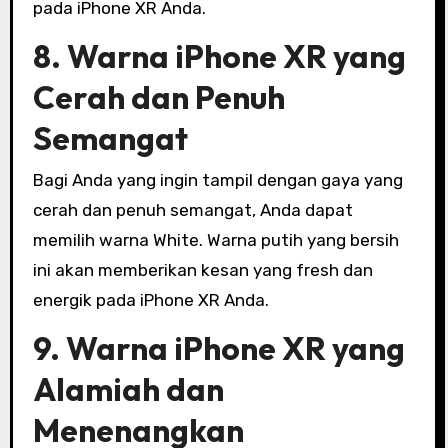
pada iPhone XR Anda.
8. Warna iPhone XR yang
Cerah dan Penuh
Semangat
Bagi Anda yang ingin tampil dengan gaya yang
cerah dan penuh semangat, Anda dapat
memilih warna White. Warna putih yang bersih
ini akan memberikan kesan yang fresh dan
energik pada iPhone XR Anda.
9. Warna iPhone XR yang
Alamiah dan
Menenangkan