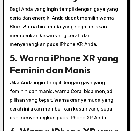
Bagi Anda yang ingin tampil dengan gaya yang
ceria dan energik, Anda dapat memilih warna
Blue. Warna biru muda yang segar ini akan
memberikan kesan yang cerah dan
menyenangkan pada iPhone XR Anda.
5. Warna iPhone XR yang
Feminin dan Manis
Jika Anda ingin tampil dengan gaya yang
feminin dan manis, warna Coral bisa menjadi
pilihan yang tepat. Warna oranye muda yang
cerah ini akan memberikan kesan yang segar
dan menyenangkan pada iPhone XR Anda.