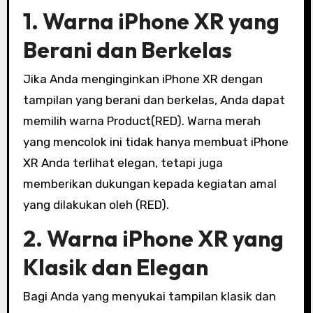
1. Warna iPhone XR yang
Berani dan Berkelas
Jika Anda menginginkan iPhone XR dengan
tampilan yang berani dan berkelas, Anda dapat
memilih warna Product(RED). Warna merah
yang mencolok ini tidak hanya membuat iPhone
XR Anda terlihat elegan, tetapi juga
memberikan dukungan kepada kegiatan amal
yang dilakukan oleh (RED).
2. Warna iPhone XR yang
Klasik dan Elegan
Bagi Anda yang menyukai tampilan klasik dan