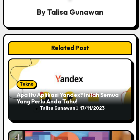
i
By
Talisa Gunawan
g
a
t
Related Post
i
o
n
Tekno
Apa Itu Aplikasi Yandex? Inilah Semua
Yang Perlu Anda Tahu!
Talisa Gunawan
17/11/2023