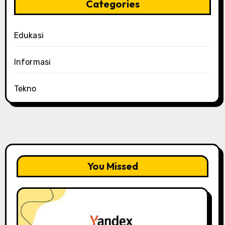
Categories
Edukasi
Informasi
Tekno
You Missed