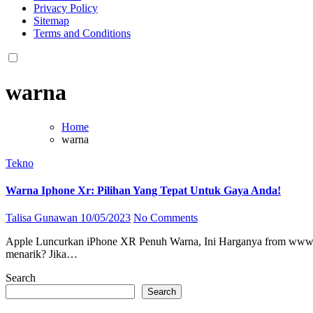
Privacy Policy
Sitemap
Terms and Conditions
warna
Home
warna
Tekno
Warna Iphone Xr: Pilihan Yang Tepat Untuk Gaya Anda!
Talisa Gunawan
10/05/2023
No Comments
Apple Luncurkan iPhone XR Penuh Warna, Ini Harganya from www.hitekno.com Warna iPhone XR: Pilihan yang Tepat untuk Gaya Anda! Apakah Anda sedang mencari iPhone baru dengan tampilan yang
menarik? Jika…
Search
Search