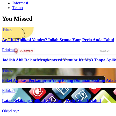
Informasi
Tekno
You Missed
Tekno
Apa Itu Aplikasi Yandex? Inilah Semua Yang Perlu Anda Tahu!
Edukasi
Jadilah Ahli Dalam Mengkonversi Youtube Ke Mp3 Tanpa Aplik
Tekno
Paket Aplikasi Perkantoran Yang Paling Dominan Saat Ini Adala
Edukasi
Latar Belakang Aplikasi: Apa Yang Perlu Anda Ketahui
Okijel.xyz