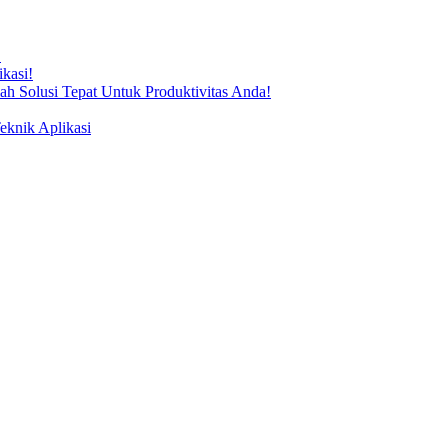
!
kasi!
ah Solusi Tepat Untuk Produktivitas Anda!
knik Aplikasi