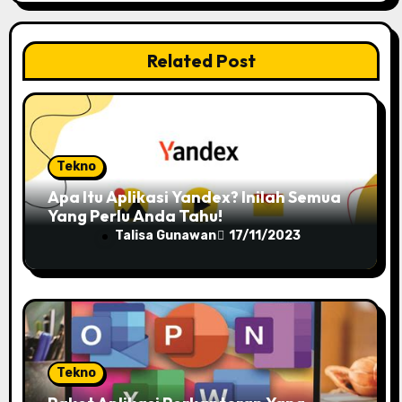
a
t
Related Post
i
o
n
Tekno
Apa Itu Aplikasi Yandex? Inilah Semua
Yang Perlu Anda Tahu!
Talisa Gunawan
17/11/2023
Tekno