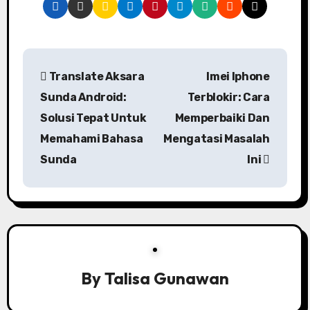
P
Translate Aksara
Imei Iphone
o
Sunda Android:
Terblokir: Cara
s
Solusi Tepat Untuk
Memperbaiki Dan
Memahami Bahasa
Mengatasi Masalah
t
Sunda
Ini
n
a
v
i
By
Talisa Gunawan
g