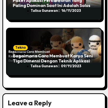
Paket Aplikasi Perkantoran Yang
Paling Dominan Saat Ini Adalah Solusi
Tepat Untuk Produktivitas Anda!
Talisa Gunawan
16/11/2023
Tekno
Bagaimana Cara Membuat Karya Seni
Tiga Dimensi Dengan Teknik Aplikasi
Talisa Gunawan
09/11/2023
Leave a Reply