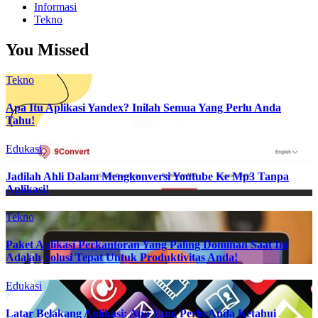
Informasi
Tekno
You Missed
Tekno
Apa Itu Aplikasi Yandex? Inilah Semua Yang Perlu Anda
Tahu!
Edukasi
Jadilah Ahli Dalam Mengkonversi Youtube Ke Mp3 Tanpa
Aplikasi!
Tekno
Paket Aplikasi Perkantoran Yang Paling Dominan Saat Ini
Adalah Solusi Tepat Untuk Produktivitas Anda!
Edukasi
Latar Belakang Aplikasi: Apa Yang Perlu Anda Ketahui