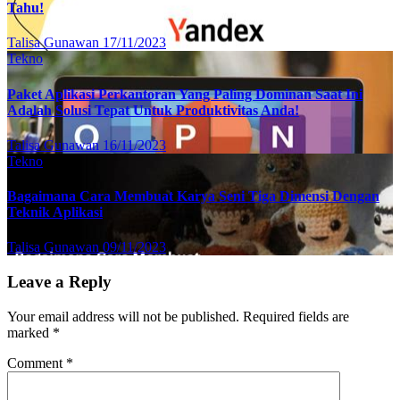
Tahu!
Talisa Gunawan
17/11/2023
Tekno
Paket Aplikasi Perkantoran Yang Paling Dominan Saat Ini
Adalah Solusi Tepat Untuk Produktivitas Anda!
Talisa Gunawan
16/11/2023
Tekno
Bagaimana Cara Membuat Karya Seni Tiga Dimensi Dengan
Teknik Aplikasi
Talisa Gunawan
09/11/2023
Leave a Reply
Your email address will not be published.
Required fields are
marked
*
Comment
*