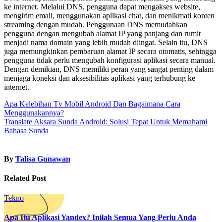
ke internet. Melalui DNS, pengguna dapat mengakses website,
mengirim email, menggunakan aplikasi chat, dan menikmati konten
streaming dengan mudah. Penggunaan DNS memudahkan
pengguna dengan mengubah alamat IP yang panjang dan rumit
menjadi nama domain yang lebih mudah diingat. Selain itu, DNS
juga memungkinkan pembaruan alamat IP secara otomatis, sehingga
pengguna tidak perlu mengubah konfigurasi aplikasi secara manual.
Dengan demikian, DNS memiliki peran yang sangat penting dalam
menjaga koneksi dan aksesibilitas aplikasi yang terhubung ke
internet.
Post
Apa Kelebihan Tv Mobil Android Dan Bagaimana Cara
Menggunakannya?
navigation
Translate Aksara Sunda Android: Solusi Tepat Untuk Memahami
Bahasa Sunda
By
Talisa Gunawan
Related Post
Tekno
Apa Itu Aplikasi Yandex? Inilah Semua Yang Perlu Anda