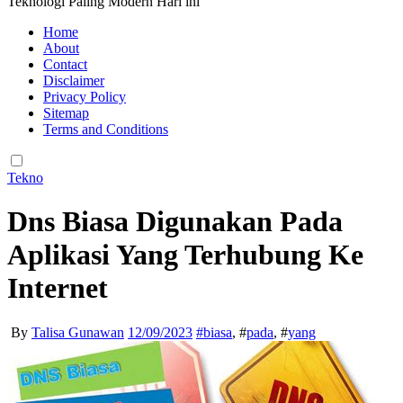
Teknologi Paling Modern Hari ini
Home
About
Contact
Disclaimer
Privacy Policy
Sitemap
Terms and Conditions
Tekno
Dns Biasa Digunakan Pada
Aplikasi Yang Terhubung Ke
Internet
By
Talisa Gunawan
12/09/2023
#
biasa
, #
pada
, #
yang