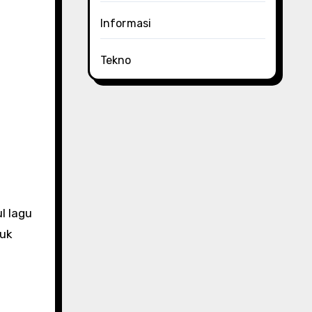
Informasi
Tekno
m
l lagu
tuk