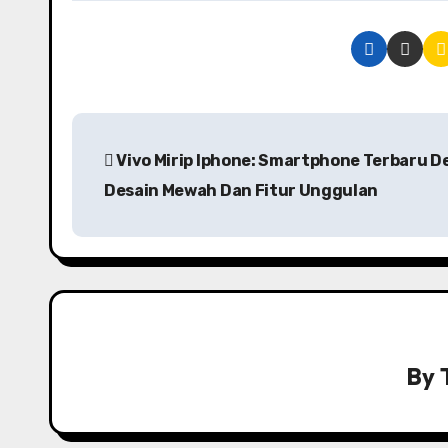
P
Vivo Mirip Iphone: Smartphone Terbaru 
o
Desain Mewah Dan Fitur Unggulan
s
t
n
a
v
By
i