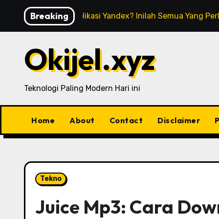
Skip
Breaking
Apa Itu Aplikasi Yandex? Inilah Semua Yang Pe
to
content
Okijel.xyz
Teknologi Paling Modern Hari ini
Home
About
Contact
Disclaimer
P
Tekno
Juice Mp3: Cara Dow