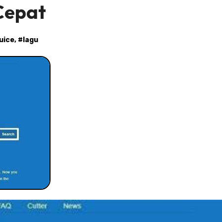
Cepat
juice
, #
lagu