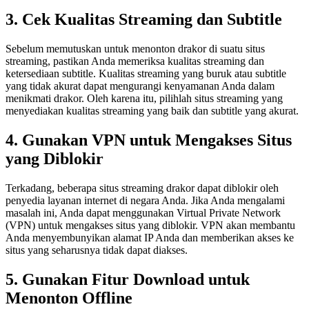
3. Cek Kualitas Streaming dan Subtitle
Sebelum memutuskan untuk menonton drakor di suatu situs
streaming, pastikan Anda memeriksa kualitas streaming dan
ketersediaan subtitle. Kualitas streaming yang buruk atau subtitle
yang tidak akurat dapat mengurangi kenyamanan Anda dalam
menikmati drakor. Oleh karena itu, pilihlah situs streaming yang
menyediakan kualitas streaming yang baik dan subtitle yang akurat.
4. Gunakan VPN untuk Mengakses Situs
yang Diblokir
Terkadang, beberapa situs streaming drakor dapat diblokir oleh
penyedia layanan internet di negara Anda. Jika Anda mengalami
masalah ini, Anda dapat menggunakan Virtual Private Network
(VPN) untuk mengakses situs yang diblokir. VPN akan membantu
Anda menyembunyikan alamat IP Anda dan memberikan akses ke
situs yang seharusnya tidak dapat diakses.
5. Gunakan Fitur Download untuk
Menonton Offline