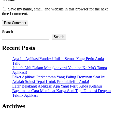
Save my name, email, and website in this browser for the next
time I comment.
Search
Search
Recent Posts
Apa Itu Aplikasi Yandex? Inilah Semua Yang Perlu Anda
Tahu!
Jadilah Ahli Dalam Mengkonversi Youtube Ke Mp3 Tanpa
Aplikasi!
Paket Aplikasi Perkantoran Yang Paling Dominan Saat Ini
Adalah Solusi Tepat Untuk Produktivitas Anda!
Latar Belakang Aplikasi: Apa Yang Perlu Anda Ketahui
Bagaimana Cara Membuat Karya Seni Tiga Dimensi Dengan
Teknik Aplikasi
Archives