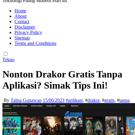
Teknologi Paling Modern Hari ini
Home
About
Contact
Disclaimer
Privacy Policy
Sitemap
Terms and Conditions
Tekno
Nonton Drakor Gratis Tanpa
Aplikasi? Simak Tips Ini!
By
Talisa Gunawan
15/06/2023
#
aplikasi
, #
drakor
, #
gratis
, #
tanpa