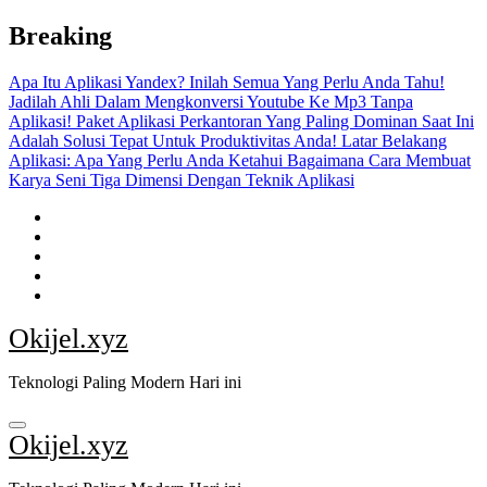
Skip
Breaking
to
content
Apa Itu Aplikasi Yandex? Inilah Semua Yang Perlu Anda Tahu!
Jadilah Ahli Dalam Mengkonversi Youtube Ke Mp3 Tanpa
Aplikasi!
Paket Aplikasi Perkantoran Yang Paling Dominan Saat Ini
Adalah Solusi Tepat Untuk Produktivitas Anda!
Latar Belakang
Aplikasi: Apa Yang Perlu Anda Ketahui
Bagaimana Cara Membuat
Karya Seni Tiga Dimensi Dengan Teknik Aplikasi
Okijel.xyz
Teknologi Paling Modern Hari ini
Okijel.xyz