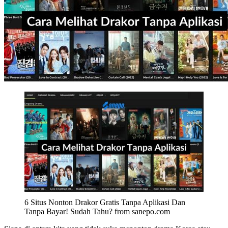
6 Situs Nonton Drakor Gratis Tanpa Aplikasi Dan
Tanpa Bayar! Sudah Tahu? from sanepo.com