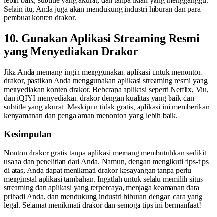
lebih baik, subtitle yang akurat, dan tanpa iklan yang mengganggu.
Selain itu, Anda juga akan mendukung industri hiburan dan para
pembuat konten drakor.
10. Gunakan Aplikasi Streaming Resmi
yang Menyediakan Drakor
Jika Anda memang ingin menggunakan aplikasi untuk menonton
drakor, pastikan Anda menggunakan aplikasi streaming resmi yang
menyediakan konten drakor. Beberapa aplikasi seperti Netflix, Viu,
dan iQIYI menyediakan drakor dengan kualitas yang baik dan
subtitle yang akurat. Meskipun tidak gratis, aplikasi ini memberikan
kenyamanan dan pengalaman menonton yang lebih baik.
Kesimpulan
Nonton drakor gratis tanpa aplikasi memang membutuhkan sedikit
usaha dan penelitian dari Anda. Namun, dengan mengikuti tips-tips
di atas, Anda dapat menikmati drakor kesayangan tanpa perlu
menginstal aplikasi tambahan. Ingatlah untuk selalu memilih situs
streaming dan aplikasi yang terpercaya, menjaga keamanan data
pribadi Anda, dan mendukung industri hiburan dengan cara yang
legal. Selamat menikmati drakor dan semoga tips ini bermanfaat!