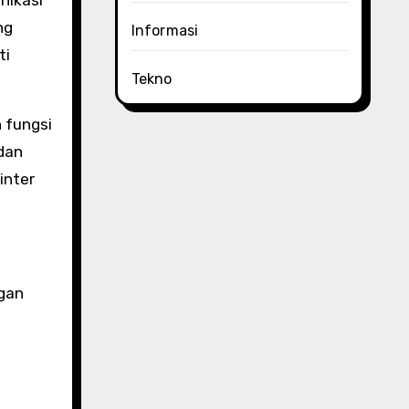
ng
Informasi
ti
Tekno
 fungsi
 dan
inter
ngan