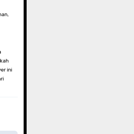
han,
a
gkah
er ini
ri