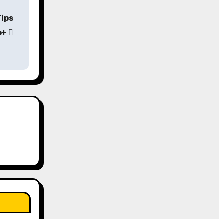
Tips
o+