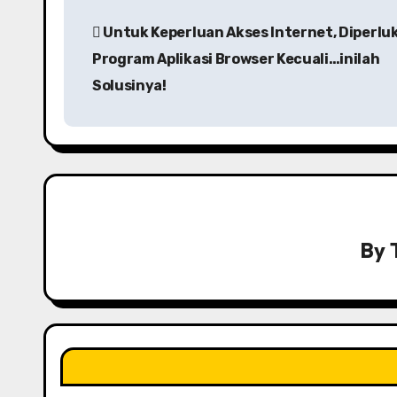
P
Untuk Keperluan Akses Internet, Diperlu
o
Program Aplikasi Browser Kecuali…inilah
s
Solusinya!
t
n
a
v
By
i
g
a
t