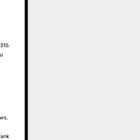
315.
si
ows,
Tank