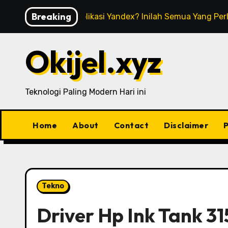
Skip
Breaking
Apa Itu Aplikasi Yandex? Inilah Semua Yang Pe
to
content
Okijel.xyz
Teknologi Paling Modern Hari ini
Home
About
Contact
Disclaimer
P
Tekno
Driver Hp Ink Tank 31