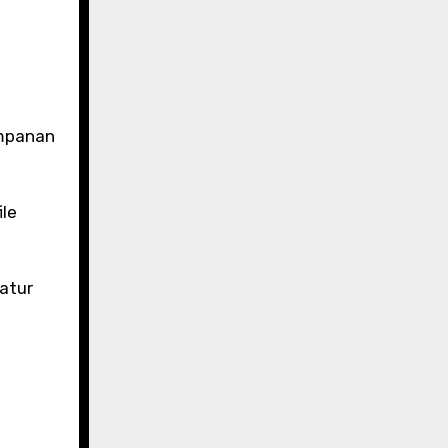
impanan
ile
atur