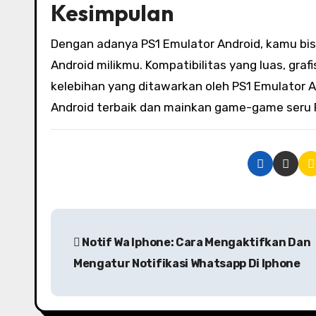
Kesimpulan
Dengan adanya PS1 Emulator Android, kamu bi
Android milikmu. Kompatibilitas yang luas, gra
kelebihan yang ditawarkan oleh PS1 Emulator A
Android terbaik dan mainkan game-game seru P
P
Notif Wa Iphone: Cara Mengaktifkan Dan
o
Mengatur Notifikasi Whatsapp Di Iphone
s
t