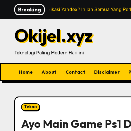
Skip
Breaking
Apa Itu Aplikasi Yandex? Inilah Semua Yang Pe
to
content
Okijel.xyz
Teknologi Paling Modern Hari ini
Home
About
Contact
Disclaimer
P
Tekno
Ayo Main Game Ps1 D