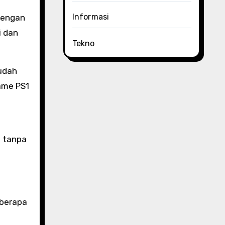
Informasi
dengan
i dan
Tekno
mudah
ame PS1
 tanpa
eberapa