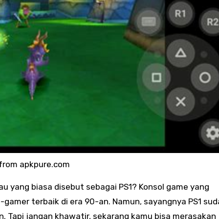
 from apkpure.com
e-gamer terbaik di era 90-an. Namun, sayangnya PS1 su
aran. Tapi jangan khawatir, sekarang kamu bisa merasakan