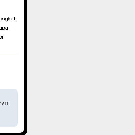
rangkat
rapa
or
r?