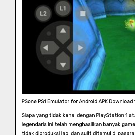
PSone PS1 Emulator for Android APK Download
Siapa yang tidak kenal dengan PlayStation 1 atau yang biasa disebut sebagai PS1? Konsol game yang
legendaris ini telah menghasilkan banyak gam
tidak diproduksi lagi dan sulit ditemui di pas