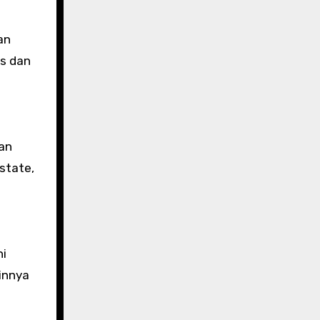
an
is dan
kan
state,
ni
ainnya