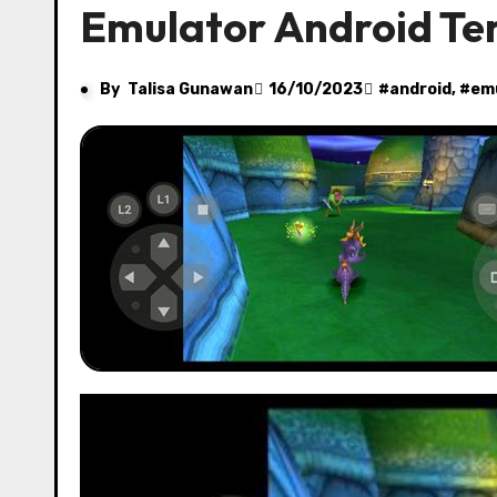
Emulator Android Ter
By
Talisa Gunawan
16/10/2023
#
android
, #
em