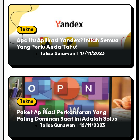
o
n
Tekno
Apa Itu Aplikasi Yandex? Inilah Semua
Yang Perlu Anda Tahu!
Talisa Gunawan
17/11/2023
Tekno
Paket Aplikasi Perkantoran Yang
Paling Dominan Saat Ini Adalah Solusi
Tepat Untuk Produktivitas Anda!
Talisa Gunawan
16/11/2023