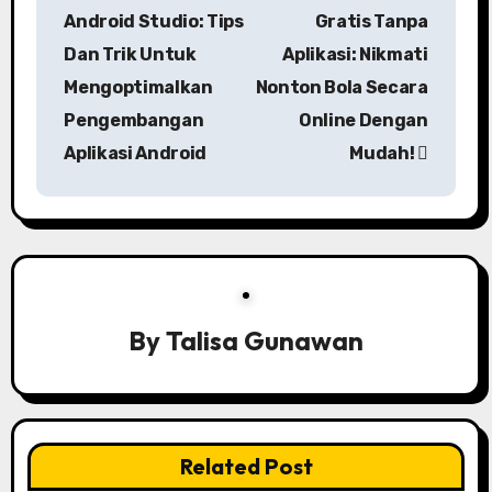
o
Android Studio: Tips
Gratis Tanpa
s
Dan Trik Untuk
Aplikasi: Nikmati
Mengoptimalkan
Nonton Bola Secara
t
Pengembangan
Online Dengan
n
Aplikasi Android
Mudah!
a
v
i
g
By
Talisa Gunawan
a
t
i
Related Post