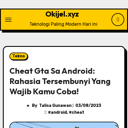
Skip
to
Okijel.xyz
content
Teknologi Paling Modern Hari ini
Tekno
Cheat Gta Sa Android:
Rahasia Tersembunyi Yang
Wajib Kamu Coba!
By
Talisa Gunawan
03/08/2023
#
android
, #
cheat