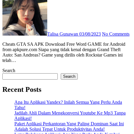
Talisa Gunawan
03/08/2023
No Comments
Cheats GTA SA APK Download Free Word GAME for Android
from apkpure.com Siapa yang tidak kenal dengan Grand Theft
Auto: San Andreas? Game yang dirilis oleh Rockstar Games ini
telah…
Search
Search
Recent Posts
Apa Itu Aplikasi Yandex? Inilah Semua Yang Perlu Anda
Tahu!
Jadilah Ahli Dalam Mengkonversi Youtube Ke Mp3 Tanpa
Aplikasi!
Paket Aplikasi Perkantoran Yang Paling Dominan Saat Ini
Adalah Solusi Tepat Untuk Produktivitas Anda!