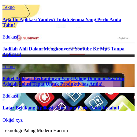
Tekno
Apa Itu Aplikasi Yandex? Inilah Semua Yang Perlu Anda
Tahu!
Edukasi
Jadilah Ahli Dalam Mengkonversi Youtube Ke Mp3 Tanpa
Aplikasi!
Tekno
Paket Aplikasi Perkantoran Yang Paling Dominan Saat Ini
Adalah Solusi Tepat Untuk Produktivitas Anda!
Edukasi
Latar Belakang Aplikasi: Apa Yang Perlu Anda Ketahui
Okijel.xyz
Teknologi Paling Modern Hari ini