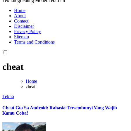
Teknologi Paling Modern Hari ini
Home
About
Contact
Disclaimer
Privacy Policy
Sitemap
Terms and Conditions
cheat
Home
cheat
Tekno
Cheat Gta Sa Android: Rahasia Tersembunyi Yang Wajib
Kamu Coba!