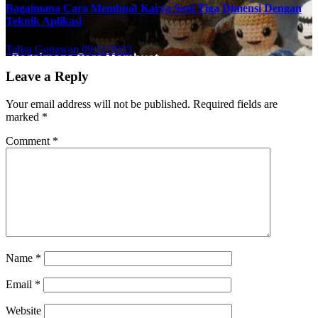
Bagaimana Cara Membuat Karya Seni Tiga Dimensi Dengan
Teknik Aplikasi
Talisa Gunawan
09/11/2023
Leave a Reply
Your email address will not be published.
Required fields are
marked
*
Comment
*
Name
*
Email
*
Website