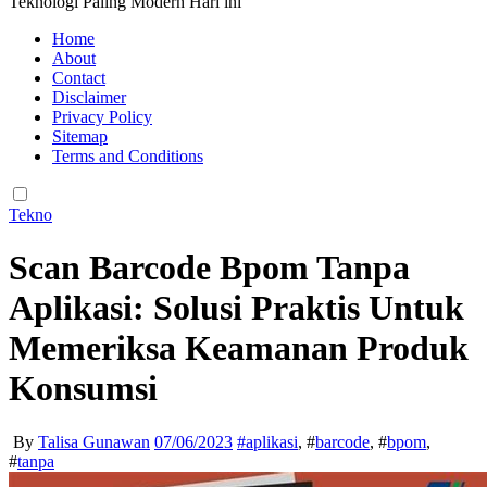
Teknologi Paling Modern Hari ini
Home
About
Contact
Disclaimer
Privacy Policy
Sitemap
Terms and Conditions
Tekno
Scan Barcode Bpom Tanpa
Aplikasi: Solusi Praktis Untuk
Memeriksa Keamanan Produk
Konsumsi
By
Talisa Gunawan
07/06/2023
#
aplikasi
, #
barcode
, #
bpom
,
#
tanpa