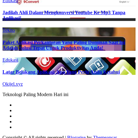
Edukasi
Jadilah Ahli Dalam Mengkonversi Youtube Ke Mp3 Tanpa
Aplikasi!
Tekno
Paket Aplikasi Perkantoran Yang Paling Dominan Saat Ini
Adalah Solusi Tepat Untuk Produktivitas Anda!
Edukasi
Latar Belakang Aplikasi: Apa Yang Perlu Anda Ketahui
Okijel.xyz
Teknologi Paling Modern Hari ini
Copyright © All rights reserved
|
Blogarise
by
Themeansar
.