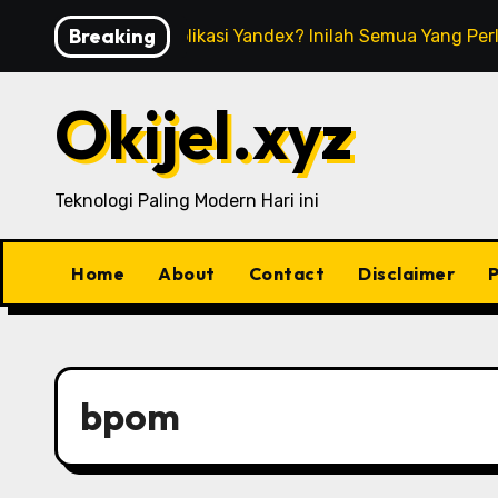
Skip
Breaking
Apa Itu Aplikasi Yandex? Inilah Semua Yang Pe
to
content
Okijel.xyz
Teknologi Paling Modern Hari ini
Home
About
Contact
Disclaimer
P
bpom