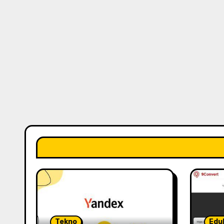
Tekno
Edu