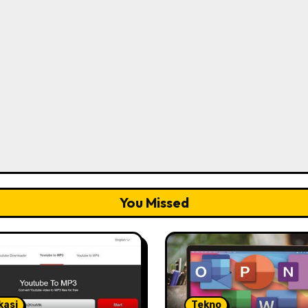
You Missed
kasi
Tekno