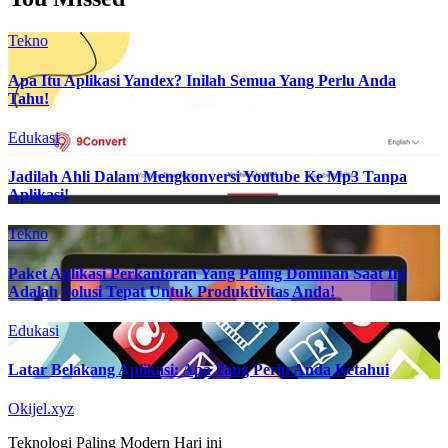
Tekno
Apa Itu Aplikasi Yandex? Inilah Semua Yang Perlu Anda
Tahu!
Edukasi
Jadilah Ahli Dalam Mengkonversi Youtube Ke Mp3 Tanpa
Aplikasi!
Tekno
Paket Aplikasi Perkantoran Yang Paling Dominan Saat Ini
Adalah Solusi Tepat Untuk Produktivitas Anda!
Edukasi
Latar Belakang Aplikasi: Apa Yang Perlu Anda Ketahui
Okijel.xyz
Teknologi Paling Modern Hari ini