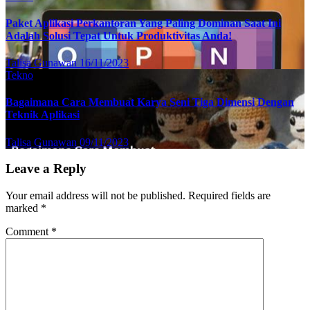
Paket Aplikasi Perkantoran Yang Paling Dominan Saat Ini
Adalah Solusi Tepat Untuk Produktivitas Anda!
Talisa Gunawan
16/11/2023
Tekno
Bagaimana Cara Membuat Karya Seni Tiga Dimensi Dengan
Teknik Aplikasi
Talisa Gunawan
09/11/2023
Leave a Reply
Your email address will not be published.
Required fields are
marked
*
Comment
*