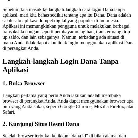
Sebelum kita masuk ke langkah-langkah cara login Dana tanpa
aplikasi, mari kita bahas sedikit tentang apa itu Dana. Dana adalah
salah satu aplikasi dompet digital yang populer di Indonesia.
Aplikasi ini memungkinkan pengguna untuk melakukan berbagai
transaksi keuangan seperti pembayaran tagihan, transfer uang, top
up saldo, dan lain sebagainya. Namun, terkadang ada situasi di
mana Anda tidak dapat atau tidak ingin menggunakan aplikasi Dana
di perangkat Anda.
Langkah-langkah Login Dana Tanpa
Aplikasi
1. Buka Browser
Langkah pertama yang perlu Anda lakukan adalah membuka
browser di perangkat Anda. Anda dapat menggunakan browser apa
pun yang Anda sukai, seperti Google Chrome, Mozilla Firefox, atau
Safari.
2. Kunjungi Situs Resmi Dana
Setelah browser terbuka, ketikkan “dana.id” di bilah alamat dan