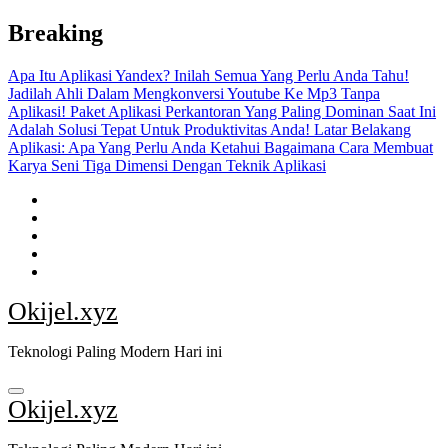
Skip
Breaking
to
content
Apa Itu Aplikasi Yandex? Inilah Semua Yang Perlu Anda Tahu!
Jadilah Ahli Dalam Mengkonversi Youtube Ke Mp3 Tanpa
Aplikasi!
Paket Aplikasi Perkantoran Yang Paling Dominan Saat Ini
Adalah Solusi Tepat Untuk Produktivitas Anda!
Latar Belakang
Aplikasi: Apa Yang Perlu Anda Ketahui
Bagaimana Cara Membuat
Karya Seni Tiga Dimensi Dengan Teknik Aplikasi
Okijel.xyz
Teknologi Paling Modern Hari ini
Okijel.xyz