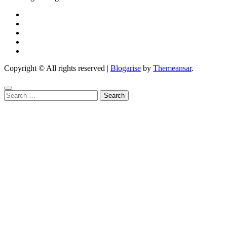
Copyright © All rights reserved
|
Blogarise
by
Themeansar
.
Search
for: