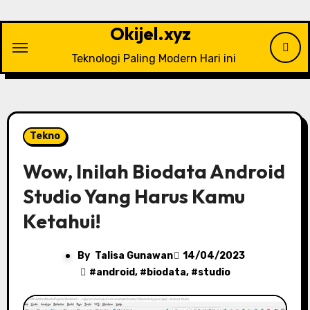
Skip
to
Okijel.xyz
content
Teknologi Paling Modern Hari ini
Tekno
Wow, Inilah Biodata Android
Studio Yang Harus Kamu
Ketahui!
By
Talisa Gunawan
14/04/2023
#
android
, #
biodata
, #
studio