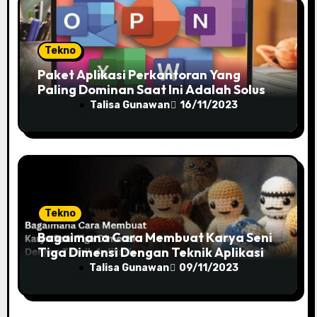
Tekno
Paket Aplikasi Perkantoran Yang
Paling Dominan Saat Ini Adalah Solusi
Tepat Untuk Produktivitas Anda!
Talisa Gunawan
16/11/2023
Tekno
Bagaimana Cara Membuat Karya Seni
Tiga Dimensi Dengan Teknik Aplikasi
Talisa Gunawan
09/11/2023