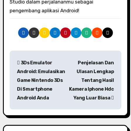
Studio dalam perjalananmu sebagai
pengembang aplikasi Android!
P
3Ds Emulator
Penjelasan Dan
o
Android: Emulasikan
Ulasan Lengkap
s
Game Nintendo 3Ds
Tentang Hasil
Di Smartphone
Kamera Iphone Hdc
t
Android Anda
Yang Luar Biasa
n
a
v