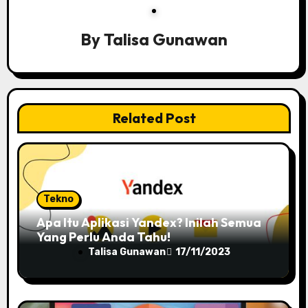
i
By
Talisa Gunawan
g
a
t
Related Post
i
o
n
Tekno
Apa Itu Aplikasi Yandex? Inilah Semua
Yang Perlu Anda Tahu!
Talisa Gunawan
17/11/2023