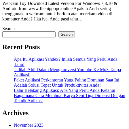
Webcam Toy Download Latest Version For Windows 7,8,10 &
Android from www.filehippopc.online Apakah Anda sering
menggunakan webcam untuk berfoto atau merekam video di
komputer Anda? Jika iya, Anda pasti tahu…
Search
Search
Recent Posts
Apa Itu Aplikasi Yandex? Inilah Semua Yang Perlu Anda
Tahu!
Jadilah Ahli Dalam Mengkonversi Youtube Ke Mp3 Tanpa
Aplikasi!
Paket Aplikasi Perkantoran Yang Paling Dominan Saat Ini
Adalah Solusi Tepat Untuk Produktivitas Anda!
Latar Belakang Aplikasi: Apa Yang Perlu Anda Ketahui
Bagaimana Cara Membuat Karya Seni Tiga Dimensi Dengan
Teknik Aplikasi
Archives
November 2023