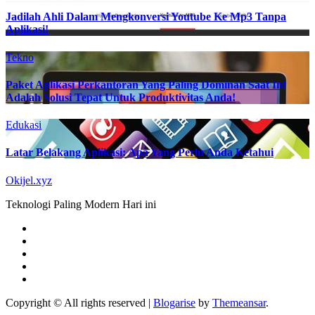
Jadilah Ahli Dalam Mengkonversi Youtube Ke Mp3 Tanpa
Aplikasi!
Tekno
Paket Aplikasi Perkantoran Yang Paling Dominan Saat Ini
Adalah Solusi Tepat Untuk Produktivitas Anda!
Edukasi
Latar Belakang Aplikasi: Apa Yang Perlu Anda Ketahui
Okijel.xyz
Teknologi Paling Modern Hari ini
Copyright © All rights reserved
|
Blogarise
by
Themeansar
.