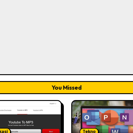
You Missed
kasi
Tekno