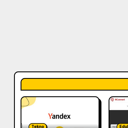
Tekno
Edu