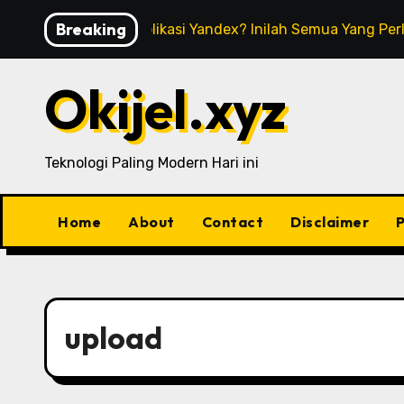
Skip
Breaking
Apa Itu Aplikasi Yandex? Inilah Semua Yang Pe
to
content
Okijel.xyz
Teknologi Paling Modern Hari ini
Home
About
Contact
Disclaimer
P
upload