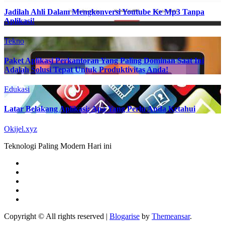
Jadilah Ahli Dalam Mengkonversi Youtube Ke Mp3 Tanpa
Aplikasi!
Tekno
Paket Aplikasi Perkantoran Yang Paling Dominan Saat Ini
Adalah Solusi Tepat Untuk Produktivitas Anda!
Edukasi
Latar Belakang Aplikasi: Apa Yang Perlu Anda Ketahui
Okijel.xyz
Teknologi Paling Modern Hari ini
Copyright © All rights reserved
|
Blogarise
by
Themeansar
.