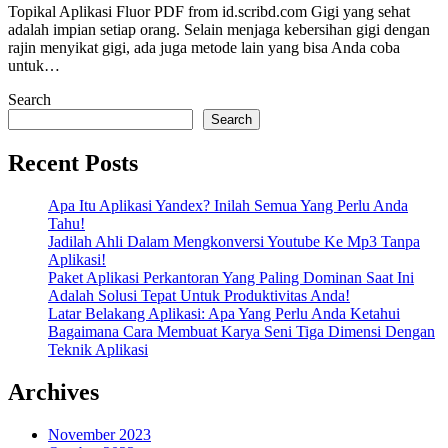
Topikal Aplikasi Fluor PDF from id.scribd.com Gigi yang sehat
adalah impian setiap orang. Selain menjaga kebersihan gigi dengan
rajin menyikat gigi, ada juga metode lain yang bisa Anda coba
untuk…
Search
Search
Recent Posts
Apa Itu Aplikasi Yandex? Inilah Semua Yang Perlu Anda
Tahu!
Jadilah Ahli Dalam Mengkonversi Youtube Ke Mp3 Tanpa
Aplikasi!
Paket Aplikasi Perkantoran Yang Paling Dominan Saat Ini
Adalah Solusi Tepat Untuk Produktivitas Anda!
Latar Belakang Aplikasi: Apa Yang Perlu Anda Ketahui
Bagaimana Cara Membuat Karya Seni Tiga Dimensi Dengan
Teknik Aplikasi
Archives
November 2023