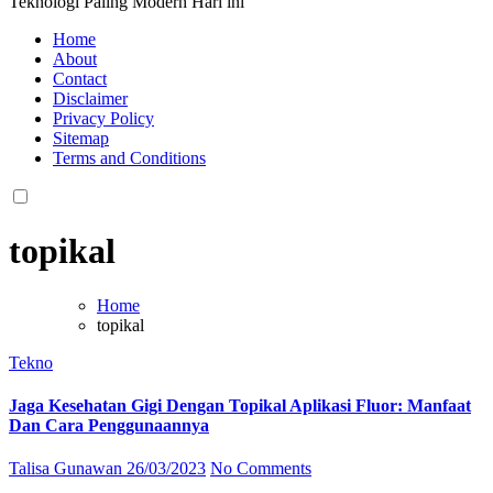
Teknologi Paling Modern Hari ini
Home
About
Contact
Disclaimer
Privacy Policy
Sitemap
Terms and Conditions
topikal
Home
topikal
Tekno
Jaga Kesehatan Gigi Dengan Topikal Aplikasi Fluor: Manfaat
Dan Cara Penggunaannya
Talisa Gunawan
26/03/2023
No Comments