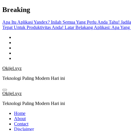
Skip
Breaking
to
content
Apa Itu Aplikasi Yandex? Inilah Semua Yang Perlu Anda Tahu!
Jadil
Tepat Untuk Produktivitas Anda!
Latar Belakang Aplikasi: Apa Yang
Okijel.xyz
Teknologi Paling Modern Hari ini
Okijel.xyz
Teknologi Paling Modern Hari ini
Home
About
Contact
Disclaimer