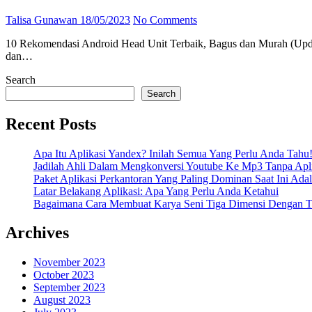
Talisa Gunawan
18/05/2023
No Comments
10 Rekomendasi Android Head Unit Terbaik, Bagus dan Murah (Update from best-seller.id Apakah Anda bosan dengan sistem audio lama di mobil Anda? Ingin meng-upgrade ke sistem yang lebih canggih
dan…
Search
Search
Recent Posts
Apa Itu Aplikasi Yandex? Inilah Semua Yang Perlu Anda Tahu
Jadilah Ahli Dalam Mengkonversi Youtube Ke Mp3 Tanpa Apli
Paket Aplikasi Perkantoran Yang Paling Dominan Saat Ini Adal
Latar Belakang Aplikasi: Apa Yang Perlu Anda Ketahui
Bagaimana Cara Membuat Karya Seni Tiga Dimensi Dengan Te
Archives
November 2023
October 2023
September 2023
August 2023