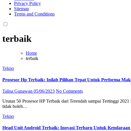
Privacy Policy
Sitemap
Terms and Conditions
terbaik
Home
terbaik
Tekno
Prosesor Hp Terbaik: Inilah Pilihan Tepat Untuk Performa Mak
Talisa Gunawan
05/06/2023
No Comments
Urutan 50 Prosesor HP Terbaik dari Terendah sampai Tertinggi 2021 from kliniktekno.com Membeli smartphone baru tidak hanya tentang desain, layar, atau kamera yang canggih. Salah satu komponen yang
tidak boleh…
Tekno
Head Unit Android Terbaik: Inovasi Terbaru Untuk Kendaraa