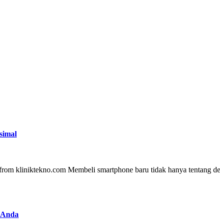
simal
n Anda