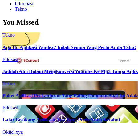
Informasi
Tekno
You Missed
Tekno
Apa Itu Aplikasi Yandex? Inilah Semua Yang Perlu Anda Tahu!
Edukasi
Jadilah Ahli Dalam Mengkonversi Youtube Ke Mp3 Tanpa Aplik
Tekno
Paket Aplikasi Perkantoran Yang Paling Dominan Saat Ini Adala
Edukasi
Latar Belakang Aplikasi: Apa Yang Perlu Anda Ketahui
Okijel.xyz