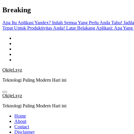
Skip
Breaking
to
content
Apa Itu Aplikasi Yandex? Inilah Semua Yang Perlu Anda Tahu!
Jadil
Tepat Untuk Produktivitas Anda!
Latar Belakang Aplikasi: Apa Yang
Okijel.xyz
Teknologi Paling Modern Hari ini
Okijel.xyz
Teknologi Paling Modern Hari ini
Home
About
Contact
Disclaimer