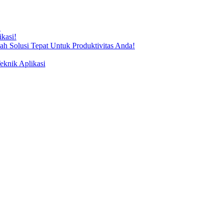
!
kasi!
ah Solusi Tepat Untuk Produktivitas Anda!
knik Aplikasi