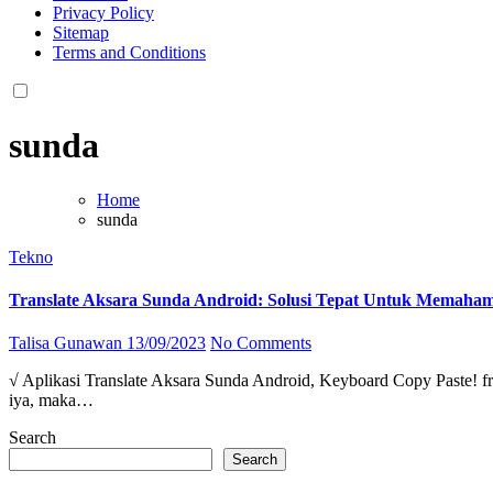
Privacy Policy
Sitemap
Terms and Conditions
sunda
Home
sunda
Tekno
Translate Aksara Sunda Android: Solusi Tepat Untuk Memaha
Talisa Gunawan
13/09/2023
No Comments
√ Aplikasi Translate Aksara Sunda Android, Keyboard Copy Paste! from basasunda.com Apakah Anda ingin belajar bahasa Sunda? Atau mungkin Anda ingin memahami tulisan aksara Sunda yang indah? Jika
iya, maka…
Search
Search