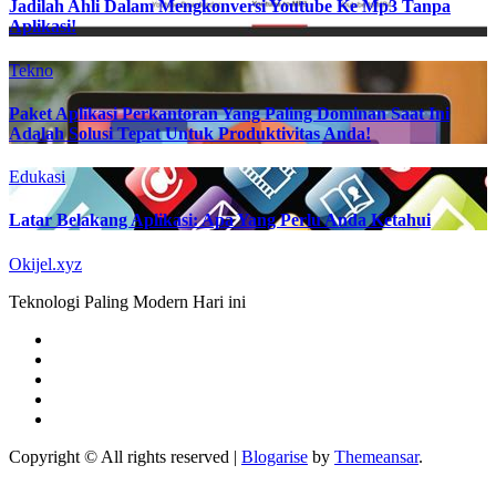
Jadilah Ahli Dalam Mengkonversi Youtube Ke Mp3 Tanpa
Aplikasi!
Tekno
Paket Aplikasi Perkantoran Yang Paling Dominan Saat Ini
Adalah Solusi Tepat Untuk Produktivitas Anda!
Edukasi
Latar Belakang Aplikasi: Apa Yang Perlu Anda Ketahui
Okijel.xyz
Teknologi Paling Modern Hari ini
Copyright © All rights reserved
|
Blogarise
by
Themeansar
.