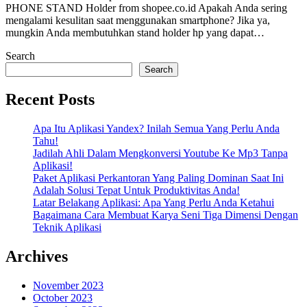
PHONE STAND Holder from shopee.co.id Apakah Anda sering
mengalami kesulitan saat menggunakan smartphone? Jika ya,
mungkin Anda membutuhkan stand holder hp yang dapat…
Search
Search
Recent Posts
Apa Itu Aplikasi Yandex? Inilah Semua Yang Perlu Anda
Tahu!
Jadilah Ahli Dalam Mengkonversi Youtube Ke Mp3 Tanpa
Aplikasi!
Paket Aplikasi Perkantoran Yang Paling Dominan Saat Ini
Adalah Solusi Tepat Untuk Produktivitas Anda!
Latar Belakang Aplikasi: Apa Yang Perlu Anda Ketahui
Bagaimana Cara Membuat Karya Seni Tiga Dimensi Dengan
Teknik Aplikasi
Archives
November 2023
October 2023