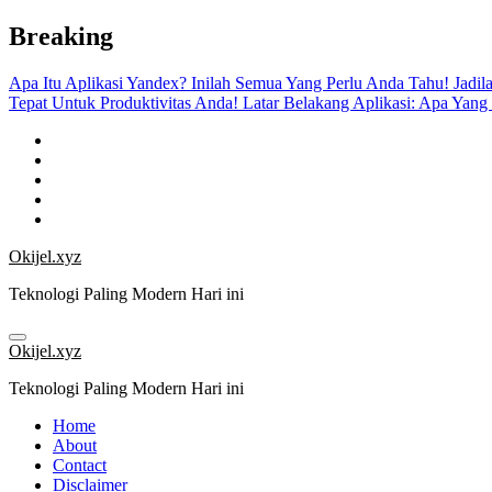
Skip
Breaking
to
content
Apa Itu Aplikasi Yandex? Inilah Semua Yang Perlu Anda Tahu!
Jadil
Tepat Untuk Produktivitas Anda!
Latar Belakang Aplikasi: Apa Yang
Okijel.xyz
Teknologi Paling Modern Hari ini
Okijel.xyz
Teknologi Paling Modern Hari ini
Home
About
Contact
Disclaimer