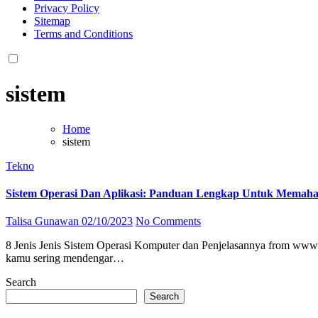
Privacy Policy
Sitemap
Terms and Conditions
sistem
Home
sistem
Tekno
Sistem Operasi Dan Aplikasi: Panduan Lengkap Untuk Memaham
Talisa Gunawan
02/10/2023
No Comments
8 Jenis Jenis Sistem Operasi Komputer dan Penjelasannya from www.isplbwiki.net Apakah kamu ingin tahu apa yang dimaksud dengan sistem operasi dan aplikasi dari suatu komputer? Kemungkinan besar,
kamu sering mendengar…
Search
Search