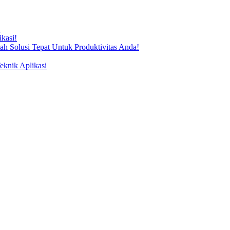
!
kasi!
ah Solusi Tepat Untuk Produktivitas Anda!
knik Aplikasi