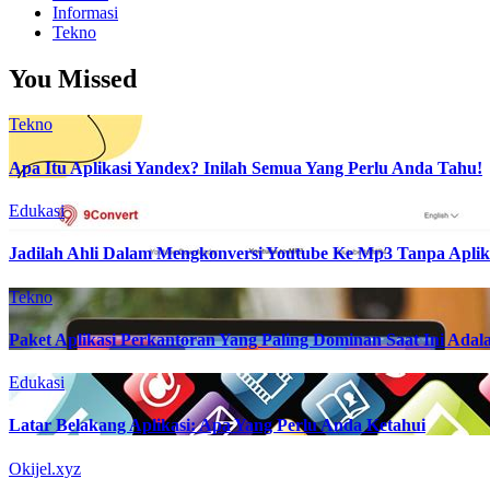
Informasi
Tekno
You Missed
Tekno
Apa Itu Aplikasi Yandex? Inilah Semua Yang Perlu Anda Tahu!
Edukasi
Jadilah Ahli Dalam Mengkonversi Youtube Ke Mp3 Tanpa Aplik
Tekno
Paket Aplikasi Perkantoran Yang Paling Dominan Saat Ini Adala
Edukasi
Latar Belakang Aplikasi: Apa Yang Perlu Anda Ketahui
Okijel.xyz