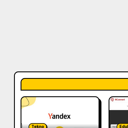
Tekno
Edu