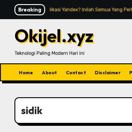
Skip
Breaking
Apa Itu Aplikasi Yandex? Inilah Semua Yang Pe
to
content
Okijel.xyz
Teknologi Paling Modern Hari ini
Home
About
Contact
Disclaimer
P
sidik