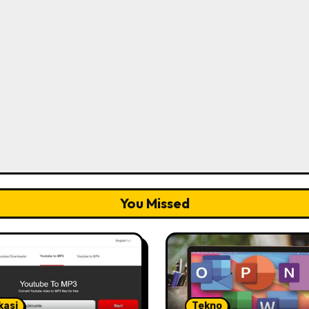
You Missed
kasi
Tekno