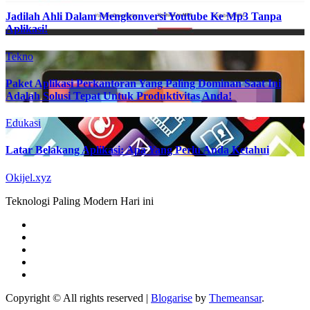
Jadilah Ahli Dalam Mengkonversi Youtube Ke Mp3 Tanpa
Aplikasi!
Tekno
Paket Aplikasi Perkantoran Yang Paling Dominan Saat Ini
Adalah Solusi Tepat Untuk Produktivitas Anda!
Edukasi
Latar Belakang Aplikasi: Apa Yang Perlu Anda Ketahui
Okijel.xyz
Teknologi Paling Modern Hari ini
Copyright © All rights reserved
|
Blogarise
by
Themeansar
.