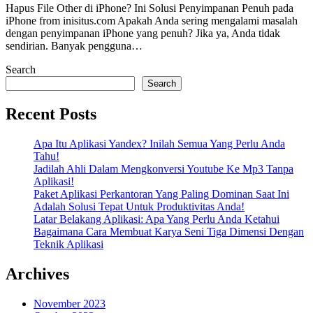
Hapus File Other di iPhone? Ini Solusi Penyimpanan Penuh pada
iPhone from inisitus.com Apakah Anda sering mengalami masalah
dengan penyimpanan iPhone yang penuh? Jika ya, Anda tidak
sendirian. Banyak pengguna…
Search
Search
Recent Posts
Apa Itu Aplikasi Yandex? Inilah Semua Yang Perlu Anda
Tahu!
Jadilah Ahli Dalam Mengkonversi Youtube Ke Mp3 Tanpa
Aplikasi!
Paket Aplikasi Perkantoran Yang Paling Dominan Saat Ini
Adalah Solusi Tepat Untuk Produktivitas Anda!
Latar Belakang Aplikasi: Apa Yang Perlu Anda Ketahui
Bagaimana Cara Membuat Karya Seni Tiga Dimensi Dengan
Teknik Aplikasi
Archives
November 2023