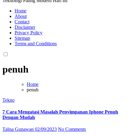
Teknologi Paling Modern Hari ini
Home
About
Contact
Disclaimer
Privacy Policy
Sitemap
Terms and Conditions
penuh
Home
penuh
Tekno
7 Cara Mengatasi Masalah Penyimpanan Iphone Penuh
Dengan Mudah
Talisa Gunawan
02/09/2023
No Comments