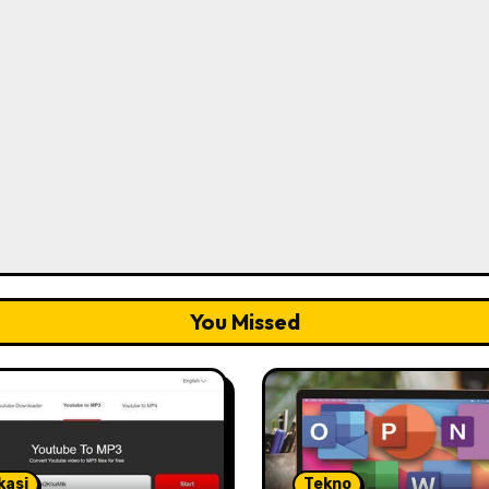
You Missed
kasi
Tekno