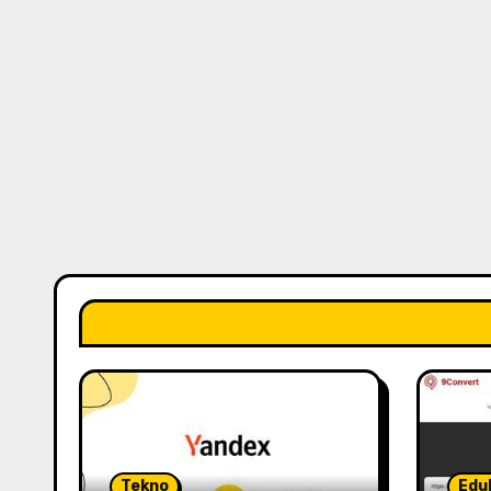
Tekno
Edu