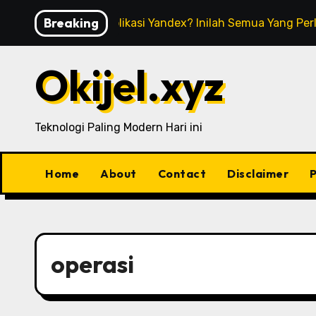
Skip
Breaking
Apa Itu Aplikasi Yandex? Inilah Semua Yang Pe
to
content
Okijel.xyz
Teknologi Paling Modern Hari ini
Home
About
Contact
Disclaimer
P
operasi