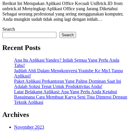
Berikut Ini Merupakan Aplikasi Office Kecuali UnBrick.ID from
unbrick.id Menyingkap Aplikasi Office yang Jarang Diketahui
Sebagai seorang profesional yang sering menggunakan komputer,
Anda mungkin sudah tidak asing lagi dengan istilah…
Search
Search
Recent Posts
Apa Itu Aplikasi Yandex? Inilah Semua Yang Perlu Anda
Tahu!
Jadilah Ahli Dalam Mengkonversi Youtube Ke Mp3 Tanpa
Aplikasi!
Paket Aplikasi Perkantoran Yang Paling Dominan Saat Ini
Adalah Solusi Tepat Untuk Produktivitas Anda!
Latar Belakang Aplikasi: Apa Yang Perlu Anda Ketahui
Bagaimana Cara Membuat Karya Seni Tiga Dimensi Dengan
Teknik Aplikasi
Archives
November 2023