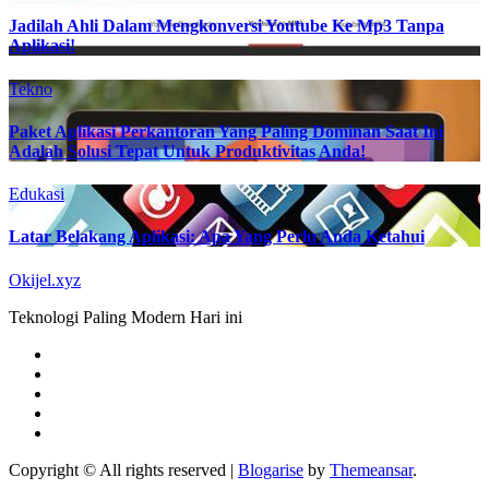
Jadilah Ahli Dalam Mengkonversi Youtube Ke Mp3 Tanpa
Aplikasi!
Tekno
Paket Aplikasi Perkantoran Yang Paling Dominan Saat Ini
Adalah Solusi Tepat Untuk Produktivitas Anda!
Edukasi
Latar Belakang Aplikasi: Apa Yang Perlu Anda Ketahui
Okijel.xyz
Teknologi Paling Modern Hari ini
Copyright © All rights reserved
|
Blogarise
by
Themeansar
.