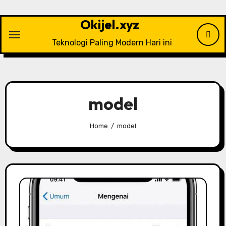
Skip
to
Okijel.xyz
content
Teknologi Paling Modern Hari ini
model
Home
model