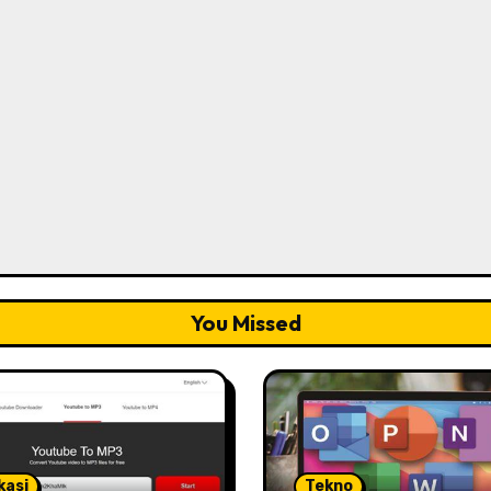
You Missed
kasi
Tekno