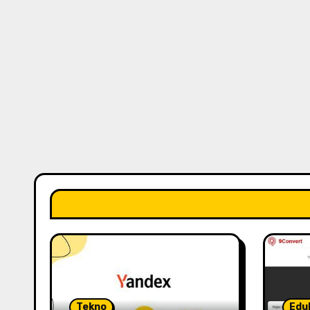
Tekno
Edu