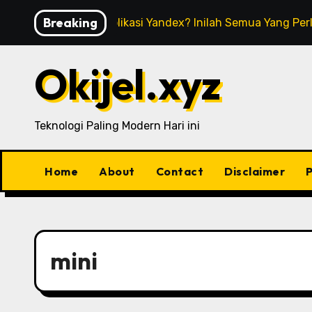
Skip
Breaking
Apa Itu Aplikasi Yandex? Inilah Semua Yang Pe
to
content
Okijel.xyz
Teknologi Paling Modern Hari ini
Home
About
Contact
Disclaimer
P
mini