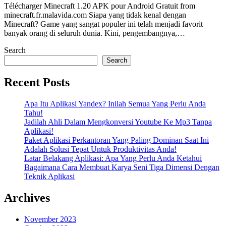
Télécharger Minecraft 1.20 APK pour Android Gratuit from
minecraft.fr.malavida.com Siapa yang tidak kenal dengan
Minecraft? Game yang sangat populer ini telah menjadi favorit
banyak orang di seluruh dunia. Kini, pengembangnya,…
Search
Search
Recent Posts
Apa Itu Aplikasi Yandex? Inilah Semua Yang Perlu Anda
Tahu!
Jadilah Ahli Dalam Mengkonversi Youtube Ke Mp3 Tanpa
Aplikasi!
Paket Aplikasi Perkantoran Yang Paling Dominan Saat Ini
Adalah Solusi Tepat Untuk Produktivitas Anda!
Latar Belakang Aplikasi: Apa Yang Perlu Anda Ketahui
Bagaimana Cara Membuat Karya Seni Tiga Dimensi Dengan
Teknik Aplikasi
Archives
November 2023