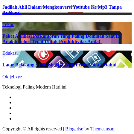
Jadilah Ahli Dalam Mengkonversi Youtube Ke Mp3 Tanpa
Aplikasi!
Tekno
Paket Aplikasi Perkantoran Yang Paling Dominan Saat Ini
Adalah Solusi Tepat Untuk Produktivitas Anda!
Edukasi
Latar Belakang Aplikasi: Apa Yang Perlu Anda Ketahui
Okijel.xyz
Teknologi Paling Modern Hari ini
Copyright © All rights reserved
|
Blogarise
by
Themeansar
.