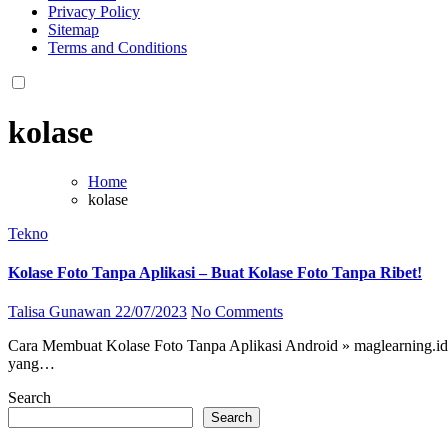
Privacy Policy
Sitemap
Terms and Conditions
kolase
Home
kolase
Tekno
Kolase Foto Tanpa Aplikasi – Buat Kolase Foto Tanpa Ribet!
Talisa Gunawan
22/07/2023
No Comments
Cara Membuat Kolase Foto Tanpa Aplikasi Android » maglearning.id from maglearning.id Kolase Foto Tanpa Aplikasi – Buat Kolase Foto Tanpa Ribet! Apakah Anda ingin membuat kolase foto tanpa aplikasi
yang…
Search
Search