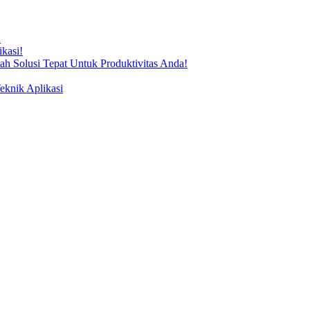
!
kasi!
ah Solusi Tepat Untuk Produktivitas Anda!
knik Aplikasi