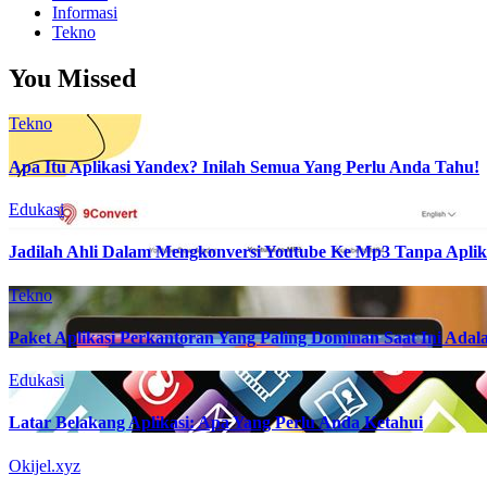
Informasi
Tekno
You Missed
Tekno
Apa Itu Aplikasi Yandex? Inilah Semua Yang Perlu Anda Tahu!
Edukasi
Jadilah Ahli Dalam Mengkonversi Youtube Ke Mp3 Tanpa Aplik
Tekno
Paket Aplikasi Perkantoran Yang Paling Dominan Saat Ini Adala
Edukasi
Latar Belakang Aplikasi: Apa Yang Perlu Anda Ketahui
Okijel.xyz