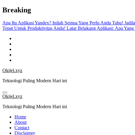
Skip
Breaking
to
content
Apa Itu Aplikasi Yandex? Inilah Semua Yang Perlu Anda Tahu!
Jadil
Tepat Untuk Produktivitas Anda!
Latar Belakang Aplikasi: Apa Yang
Okijel.xyz
Teknologi Paling Modern Hari ini
Okijel.xyz
Teknologi Paling Modern Hari ini
Home
About
Contact
Disclaimer