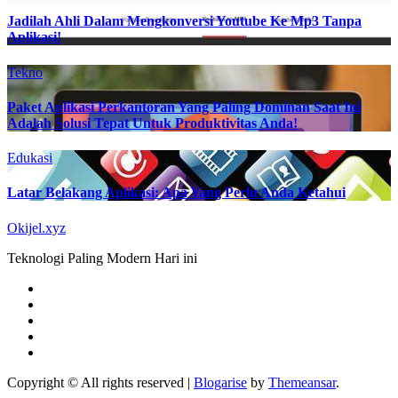
Jadilah Ahli Dalam Mengkonversi Youtube Ke Mp3 Tanpa
Aplikasi!
Tekno
Paket Aplikasi Perkantoran Yang Paling Dominan Saat Ini
Adalah Solusi Tepat Untuk Produktivitas Anda!
Edukasi
Latar Belakang Aplikasi: Apa Yang Perlu Anda Ketahui
Okijel.xyz
Teknologi Paling Modern Hari ini
Copyright © All rights reserved
|
Blogarise
by
Themeansar
.