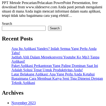
PPT Metode Pencarian/Pelacakan PowerPoint Presentation, free
download from www.slideserve.com Anda pasti pernah mengalami
situasi di mana Anda ingin mencari informasi dalam suatu aplikasi,
tetapi tidak tahu bagaimana cara yang efektif…
Search
Search
Recent Posts
Apa Itu Aplikasi Yandex? Inilah Semua Yang Perlu Anda
Tahu!
Jadilah Ahli Dalam Mengkonversi Youtube Ke Mp3 Tanpa
Aplikasi!
Paket Aplikasi Perkantoran Yang Paling Dominan Saat Ini
Adalah Solusi Tepat Untuk Produktivitas Anda!
Latar Belakang Aplikasi: Apa Yang Perlu Anda Ketahui
Bagaimana Cara Membuat Karya Seni Tiga Dimensi Dengan
Teknik Aplikasi
Archives
November 2023