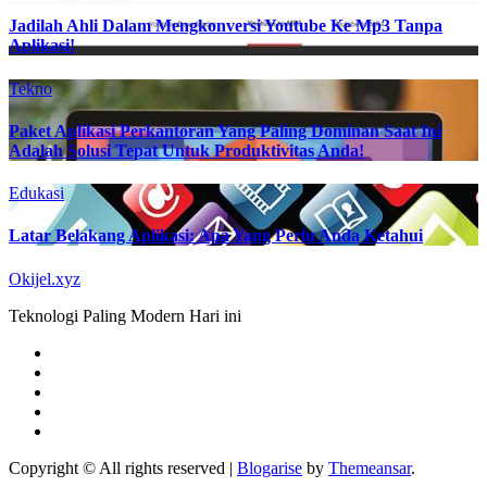
Jadilah Ahli Dalam Mengkonversi Youtube Ke Mp3 Tanpa
Aplikasi!
Tekno
Paket Aplikasi Perkantoran Yang Paling Dominan Saat Ini
Adalah Solusi Tepat Untuk Produktivitas Anda!
Edukasi
Latar Belakang Aplikasi: Apa Yang Perlu Anda Ketahui
Okijel.xyz
Teknologi Paling Modern Hari ini
Copyright © All rights reserved
|
Blogarise
by
Themeansar
.