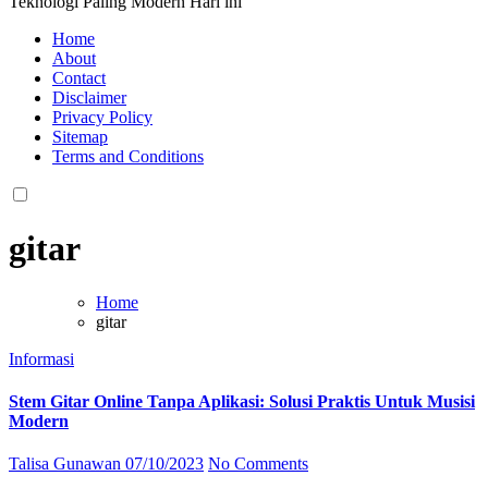
Teknologi Paling Modern Hari ini
Home
About
Contact
Disclaimer
Privacy Policy
Sitemap
Terms and Conditions
gitar
Home
gitar
Informasi
Stem Gitar Online Tanpa Aplikasi: Solusi Praktis Untuk Musisi
Modern
Talisa Gunawan
07/10/2023
No Comments