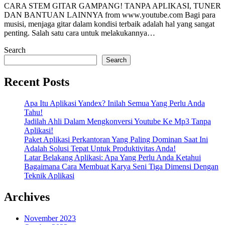
CARA STEM GITAR GAMPANG! TANPA APLIKASI, TUNER
DAN BANTUAN LAINNYA from www.youtube.com Bagi para
musisi, menjaga gitar dalam kondisi terbaik adalah hal yang sangat
penting. Salah satu cara untuk melakukannya…
Search
Search
Recent Posts
Apa Itu Aplikasi Yandex? Inilah Semua Yang Perlu Anda
Tahu!
Jadilah Ahli Dalam Mengkonversi Youtube Ke Mp3 Tanpa
Aplikasi!
Paket Aplikasi Perkantoran Yang Paling Dominan Saat Ini
Adalah Solusi Tepat Untuk Produktivitas Anda!
Latar Belakang Aplikasi: Apa Yang Perlu Anda Ketahui
Bagaimana Cara Membuat Karya Seni Tiga Dimensi Dengan
Teknik Aplikasi
Archives
November 2023