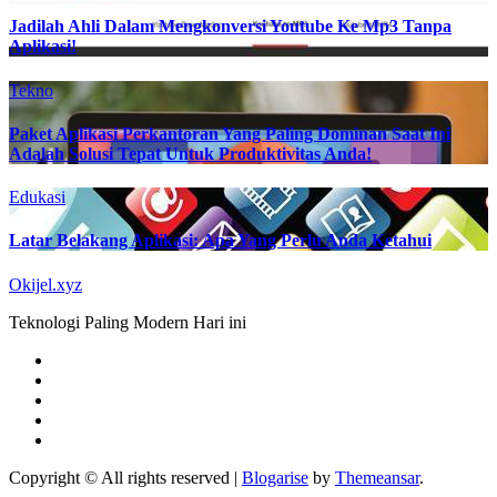
Jadilah Ahli Dalam Mengkonversi Youtube Ke Mp3 Tanpa
Aplikasi!
Tekno
Paket Aplikasi Perkantoran Yang Paling Dominan Saat Ini
Adalah Solusi Tepat Untuk Produktivitas Anda!
Edukasi
Latar Belakang Aplikasi: Apa Yang Perlu Anda Ketahui
Okijel.xyz
Teknologi Paling Modern Hari ini
Copyright © All rights reserved
|
Blogarise
by
Themeansar
.