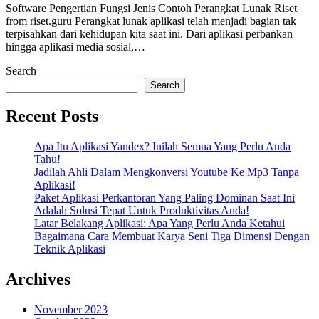
Software Pengertian Fungsi Jenis Contoh Perangkat Lunak Riset
from riset.guru Perangkat lunak aplikasi telah menjadi bagian tak
terpisahkan dari kehidupan kita saat ini. Dari aplikasi perbankan
hingga aplikasi media sosial,…
Search
Search
Recent Posts
Apa Itu Aplikasi Yandex? Inilah Semua Yang Perlu Anda
Tahu!
Jadilah Ahli Dalam Mengkonversi Youtube Ke Mp3 Tanpa
Aplikasi!
Paket Aplikasi Perkantoran Yang Paling Dominan Saat Ini
Adalah Solusi Tepat Untuk Produktivitas Anda!
Latar Belakang Aplikasi: Apa Yang Perlu Anda Ketahui
Bagaimana Cara Membuat Karya Seni Tiga Dimensi Dengan
Teknik Aplikasi
Archives
November 2023