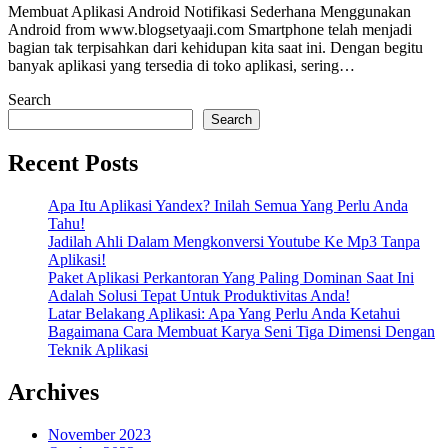
Membuat Aplikasi Android Notifikasi Sederhana Menggunakan
Android from www.blogsetyaaji.com Smartphone telah menjadi
bagian tak terpisahkan dari kehidupan kita saat ini. Dengan begitu
banyak aplikasi yang tersedia di toko aplikasi, sering…
Search
Search
Recent Posts
Apa Itu Aplikasi Yandex? Inilah Semua Yang Perlu Anda
Tahu!
Jadilah Ahli Dalam Mengkonversi Youtube Ke Mp3 Tanpa
Aplikasi!
Paket Aplikasi Perkantoran Yang Paling Dominan Saat Ini
Adalah Solusi Tepat Untuk Produktivitas Anda!
Latar Belakang Aplikasi: Apa Yang Perlu Anda Ketahui
Bagaimana Cara Membuat Karya Seni Tiga Dimensi Dengan
Teknik Aplikasi
Archives
November 2023