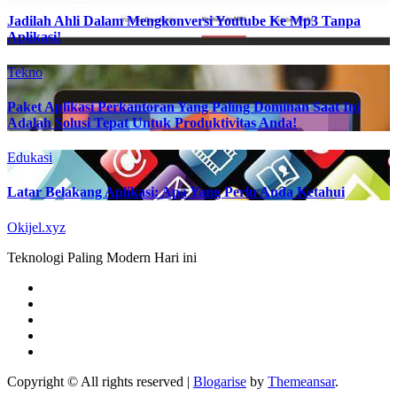
Jadilah Ahli Dalam Mengkonversi Youtube Ke Mp3 Tanpa
Aplikasi!
Tekno
Paket Aplikasi Perkantoran Yang Paling Dominan Saat Ini
Adalah Solusi Tepat Untuk Produktivitas Anda!
Edukasi
Latar Belakang Aplikasi: Apa Yang Perlu Anda Ketahui
Okijel.xyz
Teknologi Paling Modern Hari ini
Copyright © All rights reserved
|
Blogarise
by
Themeansar
.